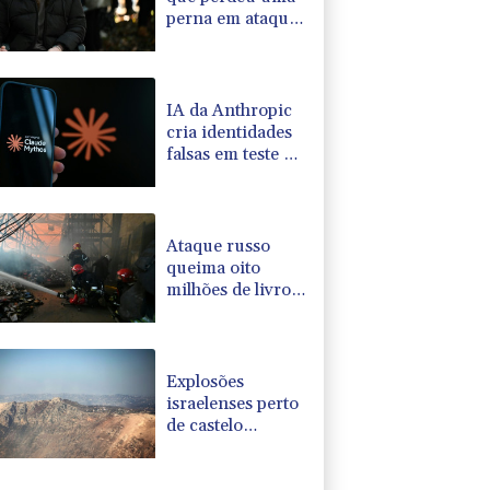
perna em ataque
israelense será
homenageada
pelo CPJ
IA da Anthropic
cria identidades
falsas em teste no
Reino Unido
Ataque russo
queima oito
milhões de livros
na Ucrânia,
denuncia editora
Explosões
israelenses perto
de castelo
ameaçam acordo-
quadro, diz