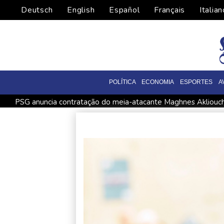
Deutsch
English
Español
Français
Italian
POLÍTICA
ECONOMIA
ESPORTES
A
PSG anuncia contratação do meia-atacante Maghnes Akliouc
Ex-Inter, Enner Valencia é anunciado pelo Boca Juniors
EU
França anuncia caso de hantavírus da cepa Andes em turista 
Autoridades registram um caso de sarampo em parque da Univ
Vini Jr. renova com o Real Madrid até 2032