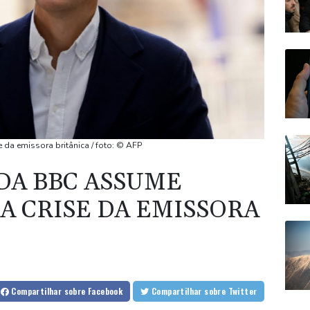
 da emissora britânica / foto: © AFP
DA BBC ASSUME
A CRISE DA EMISSORA
Compartilhar
sobre Facebook
Compartilhar
sobre Twitter