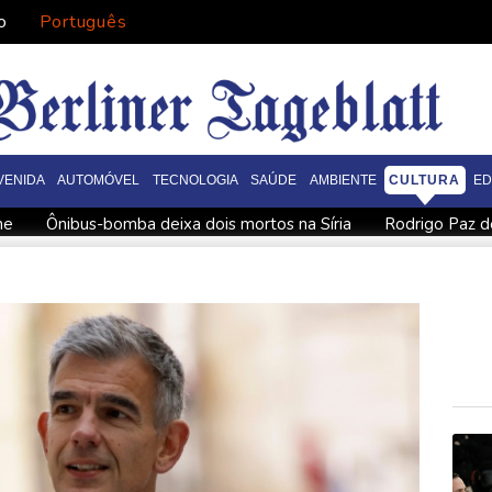
o
Português
VENIDA
AUTOMÓVEL
TECNOLOGIA
SAÚDE
AMBIENTE
CULTURA
E
he
Ônibus-bomba deixa dois mortos na Síria
Rodrigo Paz d
A saúdam chegada de opositora à Venezuela para iniciar diálogo
franco-argentino
Rodri dá sinal verde ao Barcelona para negoc
ersal Studios na Califórnia
Crianças migrantes correm risco 