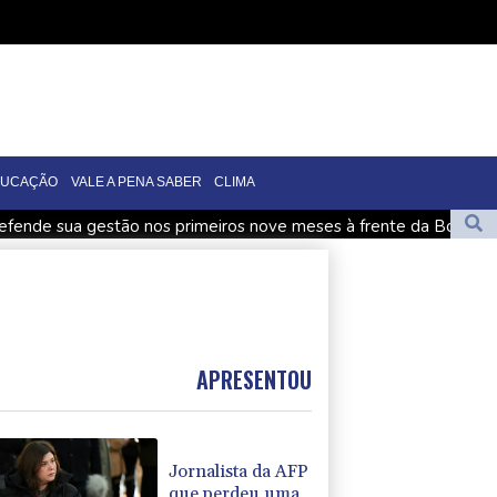
DUCAÇÃO
VALE A PENA SABER
CLIMA
efende sua gestão nos primeiros nove meses à frente da Bolívia
iar com o Manchester City
de sofrer abusos nas ruas de Ceuta, alertam ONGs
APRESENTOU
Jornalista da AFP
que perdeu uma