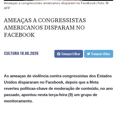
(imprensa)
Ameaças a congressistas americanos disparam no Facebook / foto: ©
Espanha inicia controle na fronteira com Itália após crise
AFP
migratória
AMEAÇAS A CONGRESSISTAS
Após renovar com Real Madrid, Vini joga com braçadeira de
AMERICANOS DISPARAM NO
capitão na vitória sobre o Ferencvaros
FACEBOOK
Simeone reafirma que decisão sobre Julián Álvarez já foi tomada
CULTURA
10.06.2026
Compartilhar
Compartilhar
As ameaças de violência contra congressistas dos Estados
Unidos dispararam no Facebook, depois que a Meta
reverteu políticas-chave de moderação de conteúdo, no ano
passado, apontou nesta terça-feira (9) um grupo de
monitoramento.