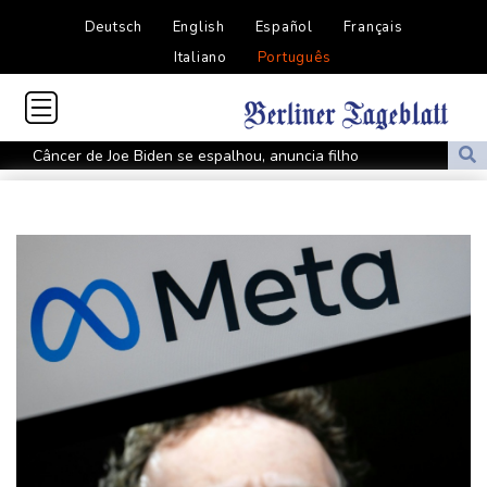
Deutsch
English
Español
Français
Italiano
Português
Câncer de Joe Biden se espalhou, anuncia filho
MP do Equador acusa sete supostos idealizadores do
assassinato de Villavicencio
Fifa contra-ataca e denuncia 'um esforço orquestrado para minar
seu presidente'
Turistas da Colômbia morrem em acidente de helicóptero no Rio
de Janeiro
Atentados marcam primeiro dia do novo governo na Colômbia
Swiatek vence Kostyuk de virada e avança às quartas de final
WTA 1000 de Toronto
Turistas da Colômbia morrem em acidente de helicóptero no Rio