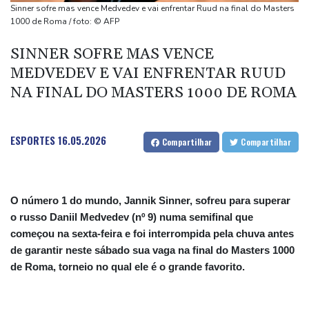
Masters 1000 de Montreal
Sinner sofre mas vence Medvedev e vai enfrentar Ruud na final do Masters
Filhote de hipopótamo da colônia de Escobar morre após ser
1000 de Roma / foto: © AFP
resgatado na Colômbia
SINNER SOFRE MAS VENCE
Parte de um foguete da SpaceX colidiu com a Lua, segundo
MEDVEDEV E VAI ENFRENTAR RUUD
cientistas
NA FINAL DO MASTERS 1000 DE ROMA
Chega ao fim erupção do Vulcão de Fogo na Guatemala, após
evacuação em massa
ESPORTES
16.05.2026
Compartilhar
Compartilhar
O número 1 do mundo, Jannik Sinner, sofreu para superar
o russo Daniil Medvedev (nº 9) numa semifinal que
começou na sexta-feira e foi interrompida pela chuva antes
de garantir neste sábado sua vaga na final do Masters 1000
de Roma, torneio no qual ele é o grande favorito.