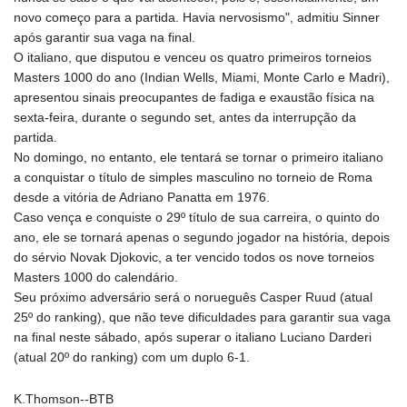
novo começo para a partida. Havia nervosismo", admitiu Sinner
após garantir sua vaga na final.
O italiano, que disputou e venceu os quatro primeiros torneios
Masters 1000 do ano (Indian Wells, Miami, Monte Carlo e Madri),
apresentou sinais preocupantes de fadiga e exaustão física na
sexta-feira, durante o segundo set, antes da interrupção da
partida.
No domingo, no entanto, ele tentará se tornar o primeiro italiano
a conquistar o título de simples masculino no torneio de Roma
desde a vitória de Adriano Panatta em 1976.
Caso vença e conquiste o 29º título de sua carreira, o quinto do
ano, ele se tornará apenas o segundo jogador na história, depois
do sérvio Novak Djokovic, a ter vencido todos os nove torneios
Masters 1000 do calendário.
Seu próximo adversário será o norueguês Casper Ruud (atual
25º do ranking), que não teve dificuldades para garantir sua vaga
na final neste sábado, após superar o italiano Luciano Darderi
(atual 20º do ranking) com um duplo 6-1.
K.Thomson--BTB