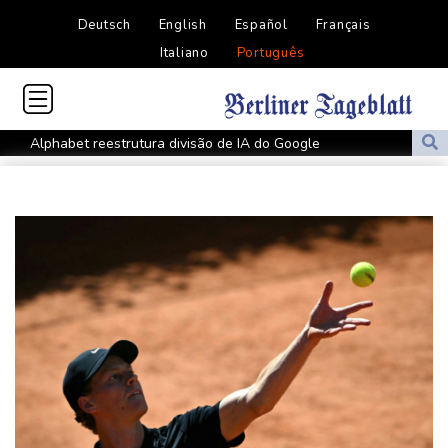
Deutsch
English
Español
Français
Italiano
Português
Alphabet reestrutura divisão de IA do Google
Ceuta alerta que situação dos menores migrantes é
'insustentável'
Alemanha alerta para ‘nova ameaça’ após incidente em
aeroporto-chave para envios à Ucrânia
Mohamed Salah é recebido por multidão na Turquia e veste
camisa do Trabzonspor
Fifa tenta superar crise com pedidos de desculpas e 'apoio total'
a Infantino
Copom volta a reduzir Selic, a 14%, para conter a inflação
Favorito, Zverev perde em sua estreia contra Griekspoor no