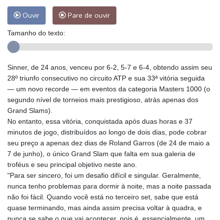
Ouvir
Pare de ouvir
Tamanho do texto:
Sinner, de 24 anos, venceu por 6-2, 5-7 e 6-4, obtendo assim seu
28º triunfo consecutivo no circuito ATP e sua 33ª vitória seguida
— um novo recorde — em eventos da categoria Masters 1000 (o
segundo nível de torneios mais prestigioso, atrás apenas dos
Grand Slams).
No entanto, essa vitória, conquistada após duas horas e 37
minutos de jogo, distribuídos ao longo de dois dias, pode cobrar
seu preço a apenas dez dias de Roland Garros (de 24 de maio a
7 de junho), o único Grand Slam que falta em sua galeria de
troféus e seu principal objetivo neste ano.
"Para ser sincero, foi um desafio difícil e singular. Geralmente,
nunca tenho problemas para dormir à noite, mas a noite passada
não foi fácil. Quando você está no terceiro set, sabe que está
quase terminando, mas ainda assim precisa voltar à quadra, e
nunca se sabe o que vai acontecer, pois é, essencialmente, um