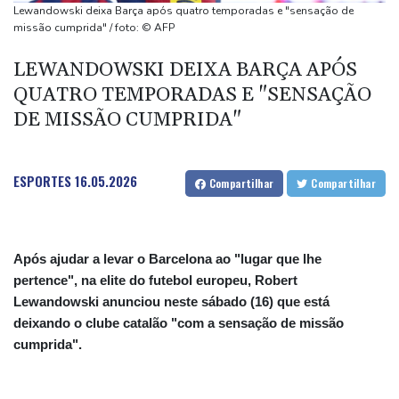
(imprensa)
Lewandowski deixa Barça após quatro temporadas e "sensação de
Espanha inicia controle na fronteira com Itália após crise
missão cumprida" / foto: © AFP
migratória
LEWANDOWSKI DEIXA BARÇA APÓS
Após renovar com Real Madrid, Vini joga com braçadeira de
QUATRO TEMPORADAS E "SENSAÇÃO
capitão na vitória sobre o Ferencvaros
DE MISSÃO CUMPRIDA"
Simeone reafirma que decisão sobre Julián Álvarez já foi tomada
ESPORTES
16.05.2026
Compartilhar
Compartilhar
Após ajudar a levar o Barcelona ao "lugar que lhe
pertence", na elite do futebol europeu, Robert
Lewandowski anunciou neste sábado (16) que está
deixando o clube catalão "com a sensação de missão
cumprida".