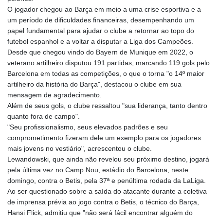
O jogador chegou ao Barça em meio a uma crise esportiva e a
um período de dificuldades financeiras, desempenhando um
papel fundamental para ajudar o clube a retornar ao topo do
futebol espanhol e a voltar a disputar a Liga dos Campeões.
Desde que chegou vindo do Bayern de Munique em 2022, o
veterano artilheiro disputou 191 partidas, marcando 119 gols pelo
Barcelona em todas as competições, o que o torna "o 14º maior
artilheiro da história do Barça", destacou o clube em sua
mensagem de agradecimento.
Além de seus gols, o clube ressaltou "sua liderança, tanto dentro
quanto fora de campo".
"Seu profissionalismo, seus elevados padrões e seu
comprometimento fizeram dele um exemplo para os jogadores
mais jovens no vestiário", acrescentou o clube.
Lewandowski, que ainda não revelou seu próximo destino, jogará
pela última vez no Camp Nou, estádio do Barcelona, neste
domingo, contra o Betis, pela 37ª e penúltima rodada da LaLiga.
Ao ser questionado sobre a saída do atacante durante a coletiva
de imprensa prévia ao jogo contra o Betis, o técnico do Barça,
Hansi Flick, admitiu que "não será fácil encontrar alguém do