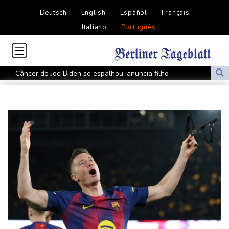
Deutsch
English
Español
Français
Italiano
Português
Câncer de Joe Biden se espalhou, anuncia filho
MP do Equador acusa sete supostos idealizadores do
assassinato de Villavicencio
Fifa contra-ataca e denuncia 'um esforço orquestrado para minar
seu presidente'
Turistas da Colômbia morrem em acidente de helicóptero no Rio
de Janeiro
Atentados marcam primeiro dia do novo governo na Colômbia
Swiatek vence Kostyuk de virada e avança às quartas de final
WTA 1000 de Toronto
Turistas da Colômbia morrem em acidente de helicóptero no Rio