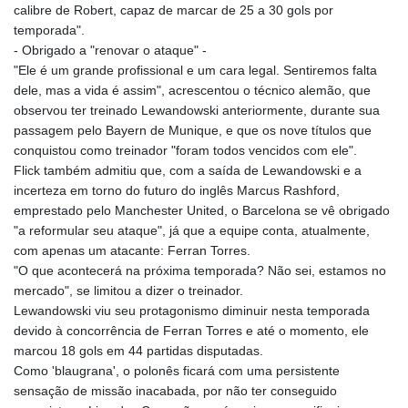
calibre de Robert, capaz de marcar de 25 a 30 gols por
temporada".
- Obrigado a "renovar o ataque" -
"Ele é um grande profissional e um cara legal. Sentiremos falta
dele, mas a vida é assim", acrescentou o técnico alemão, que
observou ter treinado Lewandowski anteriormente, durante sua
passagem pelo Bayern de Munique, e que os nove títulos que
conquistou como treinador "foram todos vencidos com ele".
Flick também admitiu que, com a saída de Lewandowski e a
incerteza em torno do futuro do inglês Marcus Rashford,
emprestado pelo Manchester United, o Barcelona se vê obrigado
"a reformular seu ataque", já que a equipe conta, atualmente,
com apenas um atacante: Ferran Torres.
"O que acontecerá na próxima temporada? Não sei, estamos no
mercado", se limitou a dizer o treinador.
Lewandowski viu seu protagonismo diminuir nesta temporada
devido à concorrência de Ferran Torres e até o momento, ele
marcou 18 gols em 44 partidas disputadas.
Como 'blaugrana', o polonês ficará com uma persistente
sensação de missão inacabada, por não ter conseguido