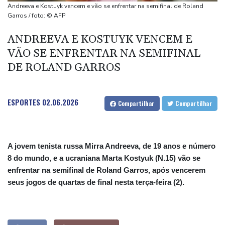
(imprensa)
Andreeva e Kostuyk vencem e vão se enfrentar na semifinal de Roland
Espanha inicia controle na fronteira com Itália após crise
Garros / foto: © AFP
migratória
ANDREEVA E KOSTUYK VENCEM E
Após renovar com Real Madrid, Vini joga com braçadeira de
VÃO SE ENFRENTAR NA SEMIFINAL
capitão na vitória sobre o Ferencvaros
DE ROLAND GARROS
Simeone reafirma que decisão sobre Julián Álvarez já foi tomada
ESPORTES
02.06.2026
Compartilhar
Compartilhar
A jovem tenista russa Mirra Andreeva, de 19 anos e número
8 do mundo, e a ucraniana Marta Kostyuk (N.15) vão se
enfrentar na semifinal de Roland Garros, após vencerem
seus jogos de quartas de final nesta terça-feira (2).