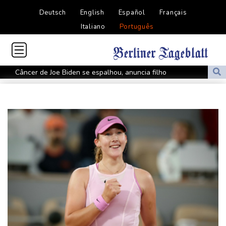
Deutsch
English
Español
Français
Italiano
Português
Câncer de Joe Biden se espalhou, anuncia filho
MP do Equador acusa sete supostos idealizadores do
assassinato de Villavicencio
Fifa contra-ataca e denuncia 'um esforço orquestrado para minar
seu presidente'
Turistas da Colômbia morrem em acidente de helicóptero no Rio
de Janeiro
Atentados marcam primeiro dia do novo governo na Colômbia
Swiatek vence Kostyuk de virada e avança às quartas de final
WTA 1000 de Toronto
Turistas da Colômbia morrem em acidente de helicóptero no Rio