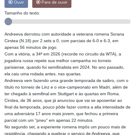
Ouvir
Pare de ouvir
Tamanho do texto:
Andreeva derrotou com autoridade a veterana romena Sorana
Cirstea (N.18) por 2 sets a 0, com parciais de 6-0 e 6-3, em
apenas 56 minutos de jogo.
Com a vitória, a 34ª em 2026 (recorde no circuito da WTA), a
jogadora russa repete sua melhor campanha no torneio
parisiense, quando foi semifinalista em 2024. No ano passado,
ela caiu uma rodada antes, nas quartas.
Andreeva vem fazendo uma grande temporada de saibro, com o
título no torneio de Linz e o vice-campeonato em Madri, além de
ter chegado à semifinal em Stuttgart e às quartas em Roma.
Cirstea, de 36 anos, que já anunciou que vai se aposentar ao
final da temporada, pouco pôde fazer contra a alta intensidade de
uma adversária 17 anos mais jovem, que fechou a primeira
parcial com um "pneu" em apenas 22 minutos.
No segundo set, a experiente romena impôs um pouco mais de
resistência, chegando a quebrar o serviço de Andreeva, que