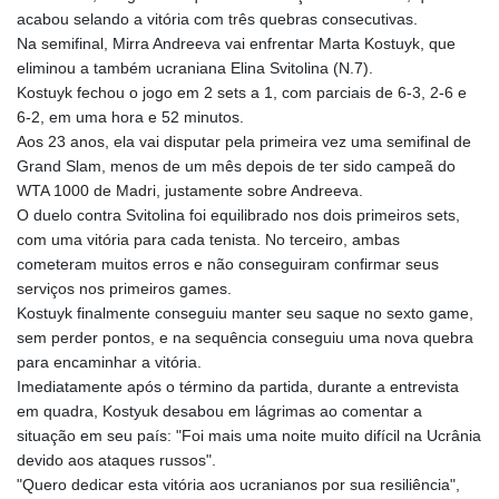
acabou selando a vitória com três quebras consecutivas.
Na semifinal, Mirra Andreeva vai enfrentar Marta Kostuyk, que
eliminou a também ucraniana Elina Svitolina (N.7).
Kostuyk fechou o jogo em 2 sets a 1, com parciais de 6-3, 2-6 e
6-2, em uma hora e 52 minutos.
Aos 23 anos, ela vai disputar pela primeira vez uma semifinal de
Grand Slam, menos de um mês depois de ter sido campeã do
WTA 1000 de Madri, justamente sobre Andreeva.
O duelo contra Svitolina foi equilibrado nos dois primeiros sets,
com uma vitória para cada tenista. No terceiro, ambas
cometeram muitos erros e não conseguiram confirmar seus
serviços nos primeiros games.
Kostuyk finalmente conseguiu manter seu saque no sexto game,
sem perder pontos, e na sequência conseguiu uma nova quebra
para encaminhar a vitória.
Imediatamente após o término da partida, durante a entrevista
em quadra, Kostyuk desabou em lágrimas ao comentar a
situação em seu país: "Foi mais uma noite muito difícil na Ucrânia
devido aos ataques russos".
"Quero dedicar esta vitória aos ucranianos por sua resiliência",