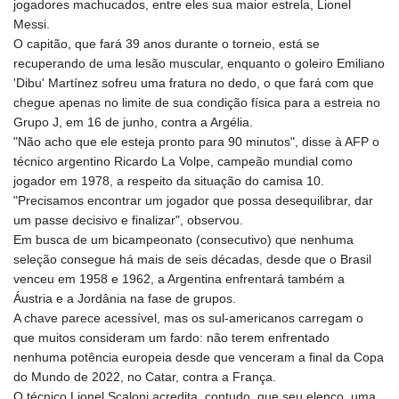
jogadores machucados, entre eles sua maior estrela, Lionel
Messi.
O capitão, que fará 39 anos durante o torneio, está se
recuperando de uma lesão muscular, enquanto o goleiro Emiliano
'Dibu' Martínez sofreu uma fratura no dedo, o que fará com que
chegue apenas no limite de sua condição física para a estreia no
Grupo J, em 16 de junho, contra a Argélia.
"Não acho que ele esteja pronto para 90 minutos", disse à AFP o
técnico argentino Ricardo La Volpe, campeão mundial como
jogador em 1978, a respeito da situação do camisa 10.
"Precisamos encontrar um jogador que possa desequilibrar, dar
um passe decisivo e finalizar", observou.
Em busca de um bicampeonato (consecutivo) que nenhuma
seleção consegue há mais de seis décadas, desde que o Brasil
venceu em 1958 e 1962, a Argentina enfrentará também a
Áustria e a Jordânia na fase de grupos.
A chave parece acessível, mas os sul-americanos carregam o
que muitos consideram um fardo: não terem enfrentado
nenhuma potência europeia desde que venceram a final da Copa
do Mundo de 2022, no Catar, contra a França.
O técnico Lionel Scaloni acredita, contudo, que seu elenco, uma