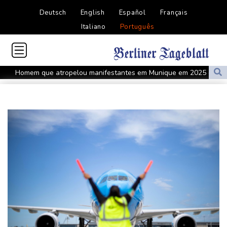
Deutsch
English
Español
Français
Italiano
Português
Homem que atropelou manifestantes em Munique em 2025 é
condenado a prisão perpétua
Iranianos ajustam gastos para sobreviver após cinco meses de
guerra
Irã anuncia acordo com Omã sobre Ormuz mas diz que
reabertura depende dos Estados Unidos
Trump nega escassez de munições e ameaça quem sugere o
contrário
Kast anuncia pacote de reformas legislativas contra o crimen
organizado no Chile
Alphabet reestrutura divisão de IA do Google