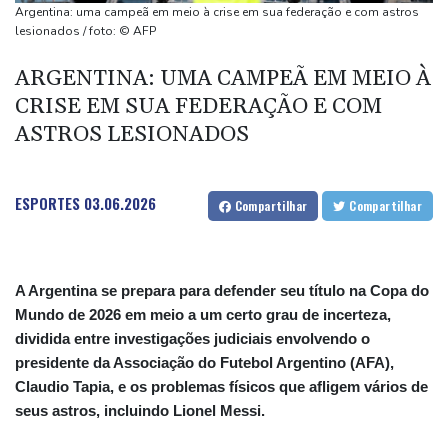
Ceuta alerta que situação dos menores migrantes é
Argentina: uma campeã em meio à crise em sua federação e com astros
'insustentável'
lesionados / foto: © AFP
Alemanha alerta para ‘nova ameaça’ após incidente em
ARGENTINA: UMA CAMPEÃ EM MEIO À
aeroporto-chave para envios à Ucrânia
CRISE EM SUA FEDERAÇÃO E COM
Mohamed Salah é recebido por multidão na Turquia e veste
ASTROS LESIONADOS
camisa do Trabzonspor
Fifa tenta superar crise com pedidos de desculpas e 'apoio total'
a Infantino
ESPORTES
03.06.2026
Compartilhar
Compartilhar
A Argentina se prepara para defender seu título na Copa do
Mundo de 2026 em meio a um certo grau de incerteza,
dividida entre investigações judiciais envolvendo o
presidente da Associação do Futebol Argentino (AFA),
Claudio Tapia, e os problemas físicos que afligem vários de
seus astros, incluindo Lionel Messi.