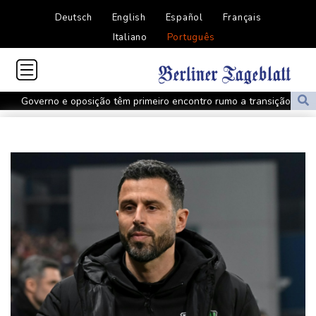
Deutsch
English
Español
Français
Italiano
Português
Governo e oposição têm primeiro encontro rumo a transição
política na Venezuela
Protesto contra projeto de lei termina em confronto na Argentina
Governo e oposição têm primeiro encontro para transição política
na Venezuela
Meta é condenada a pagar US$ 567 milhões para estado dos
EUA por caso envolvendo menores nas redes
Lucro da Petrobras dobra com produção recorde e alta do
petróleo
Governo e oposição iniciam diálogo com vistas a uma transição
política na Venezuela