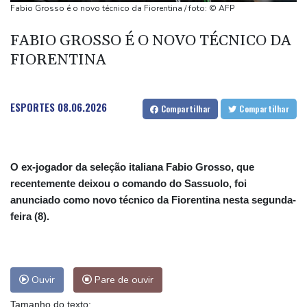
Manifestantes entram em confronto com polícia na Argentina por
Fabio Grosso é o novo técnico da Fiorentina / foto: © AFP
projeto de lei em favor da propriedade privada
FABIO GROSSO É O NOVO TÉCNICO DA
Trump assina decreto contra 'turismo' da cidadania por
FIORENTINA
nascimento
Kompany confia nos reforços do Bayern para conquistar a
Champions
ESPORTES
08.06.2026
Compartilhar
Compartilhar
Pegula elimina Rakhimova e vai às oitavas do WTA 1000 de
Toronto
O ex-jogador da seleção italiana Fabio Grosso, que
recentemente deixou o comando do Sassuolo, foi
anunciado como novo técnico da Fiorentina nesta segunda-
feira (8).
Ouvir
Pare de ouvir
Tamanho do texto: