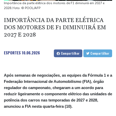
Arábia Saudita, Paquistão e Turquia assinam pacto de defesa em
Importância da parte elétrica dos motores de F1 diminuirá em 2027 e
meio a tensão com Irã
2028 / foto: © POOL/AFP
Coreia do Norte recomenda sopa de cachorro para enfrentar o
IMPORTÂNCIA DA PARTE ELÉTRICA
calor
DOS MOTORES DE F1 DIMINUIRÁ EM
Desemprego na França sobe para 8,3%, seu nível mais alto
2027 E 2028
desde a pandemia
De la Espriella toma posse na Colômbia como aliado de Trump
na guerra contra o tráfico
ESPORTES
10.06.2026
Compartilhar
Compartilhar
Após semanas de negociações, as equipes da Fórmula 1 e a
Federação Internacional de Automobilismo (FIA), órgão
regulador do campeonato, chegaram a um acordo para
reduzir ligeiramente o componente elétrico das unidades de
potência dos carros nas temporadas de 2027 e 2028,
anunciou a FIA nesta quarta-feira (10).