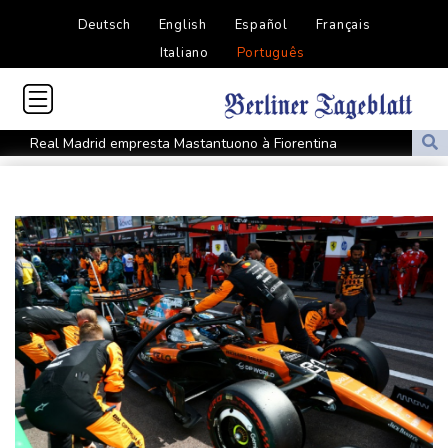
Deutsch
English
Español
Français
Italiano
Português
Real Madrid empresta Mastantuono à Fiorentina
México e Peru restabelecem relações diplomáticas após ruptura
por asilo
Bayern de Munique vence Aston Villa em amistoso em Hong
Kong
EUA perde empregos, um golpe às afirmações de Trump sobre a
economia
OMS propõe testar na RDC uma vacina já existente contra outra
cepa do ebola
Notre-Dame, Champs-Élysées e vítimas de abusos: a agenda do
papa na França