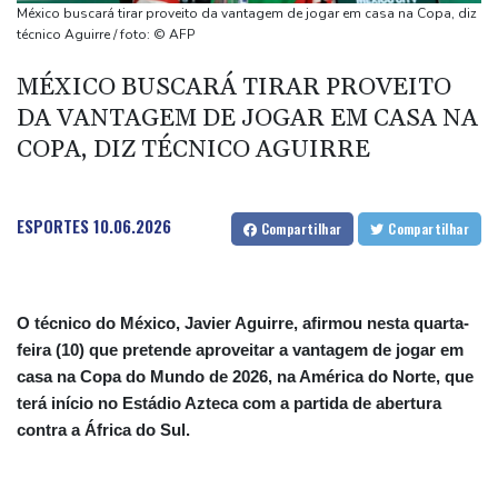
Ônibus-bomba deixa dois mortos na Síria
México buscará tirar proveito da vantagem de jogar em casa na Copa, diz
Rodrigo Paz defende sua gestão nos primeiros nove meses à
técnico Aguirre / foto: © AFP
frente da Bolívia
MÉXICO BUSCARÁ TIRAR PROVEITO
Ex-Inter, Enner Valencia é anunciado pelo Boca Juniors
DA VANTAGEM DE JOGAR EM CASA NA
EUA saúdam chegada de opositora à Venezuela para iniciar
COPA, DIZ TÉCNICO AGUIRRE
diálogo
ESPORTES
10.06.2026
Compartilhar
Compartilhar
O técnico do México, Javier Aguirre, afirmou nesta quarta-
feira (10) que pretende aproveitar a vantagem de jogar em
casa na Copa do Mundo de 2026, na América do Norte, que
terá início no Estádio Azteca com a partida de abertura
contra a África do Sul.