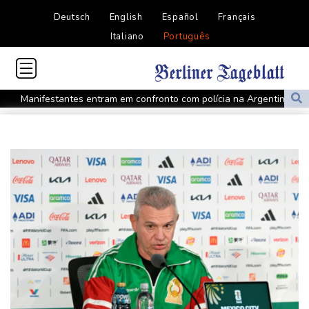
Deutsch
English
Español
Français
Italiano
Português
Manifestantes entram em confronto com polícia na Argentina por
projeto de lei em favor da propriedade privada
Trump assina decreto contra 'turismo' da cidadania por
nascimento
Kompany confia nos reforços do Bayern para conquistar a
Champions
Pegula elimina Rakhimova e vai às oitavas do WTA 1000 de
Toronto
Governo interino e delegados da oposição iniciam diálogo na
Venezuela
PSG anuncia contratação do meia-atacante Maghnes Akliouche