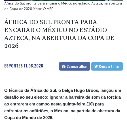
Trump
África do Sul pronta para encarar o México no estádio Azteca, na abertura
Como contrata zagueiro Trevoh Chalobah, do Chelsea e da
da Copa de 2026 / foto: © AFP
seleção inglesa
ÁFRICA DO SUL PRONTA PARA
Líder supremo e presidente do Irã têm encontro raro
ENCARAR O MÉXICO NO ESTÁDIO
Bruno Guimarães se apresenta à torcida do Arsenal
AZTECA, NA ABERTURA DA COPA DE
Irã exige que EUA aceite condições para reabrir Estreito de
2026
Ormuz
ESPORTES
11.06.2026
Compartilhar
Compartilhar
O técnico da África do Sul, o belga Hugo Broos, lançou um
desafio ao seu elenco: ignorar a barreira de som da torcida
ao entrarem em campo nesta quinta-feira (10) para
enfrentar os anfitriões, o México, na partida de abertura da
Copa do Mundo de 2026.