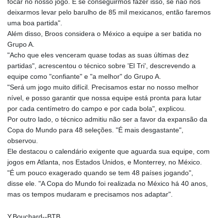
focar no nosso jogo. E se conseguirmos fazer isso, se não nos
deixarmos levar pelo barulho de 85 mil mexicanos, então faremos
uma boa partida".
Além disso, Broos considera o México a equipe a ser batida no
Grupo A.
"Acho que eles venceram quase todas as suas últimas dez
partidas", acrescentou o técnico sobre 'El Tri', descrevendo a
equipe como "confiante" e "a melhor" do Grupo A.
"Será um jogo muito difícil. Precisamos estar no nosso melhor
nível, e posso garantir que nossa equipe está pronta para lutar
por cada centímetro do campo e por cada bola", explicou.
Por outro lado, o técnico admitiu não ser a favor da expansão da
Copa do Mundo para 48 seleções. "É mais desgastante",
observou.
Ele destacou o calendário exigente que aguarda sua equipe, com
jogos em Atlanta, nos Estados Unidos, e Monterrey, no México.
"É um pouco exagerado quando se tem 48 países jogando",
disse ele. "A Copa do Mundo foi realizada no México há 40 anos,
mas os tempos mudaram e precisamos nos adaptar".
Y.Bouchard--BTB