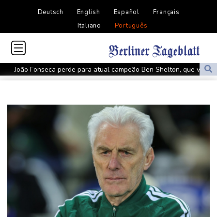
Deutsch
English
Español
Français
Italiano
Português
João Fonseca perde para atual campeão Ben Shelton, que vai às
quartas do Masters 1000 de Montreal
Irlanda acusa suposto chefe de cartel extraditado pelos
Emirados
Espanhóis Daniel Mérida e Rafael Jódar avançam às quartas do
Masters 1000 de Montreal
Don Nelson, lenda da NBA como jogador e treinador, morre aos
86 anos
Rybakina vence batalha contra Samsonova e avança às quartas
de final em Toronto
Netanyahu rejeita plano para Gaza e volta a se distanciar de