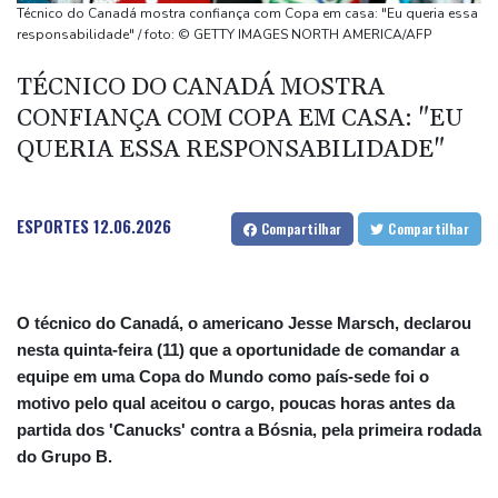
Trump
Técnico do Canadá mostra confiança com Copa em casa: "Eu queria essa
Como contrata zagueiro Trevoh Chalobah, do Chelsea e da
responsabilidade" / foto: © GETTY IMAGES NORTH AMERICA/AFP
seleção inglesa
TÉCNICO DO CANADÁ MOSTRA
Líder supremo e presidente do Irã têm encontro raro
CONFIANÇA COM COPA EM CASA: "EU
Bruno Guimarães se apresenta à torcida do Arsenal
QUERIA ESSA RESPONSABILIDADE"
Irã exige que EUA aceite condições para reabrir Estreito de
Ormuz
ESPORTES
12.06.2026
Compartilhar
Compartilhar
O técnico do Canadá, o americano Jesse Marsch, declarou
nesta quinta-feira (11) que a oportunidade de comandar a
equipe em uma Copa do Mundo como país-sede foi o
motivo pelo qual aceitou o cargo, poucas horas antes da
partida dos 'Canucks' contra a Bósnia, pela primeira rodada
do Grupo B.