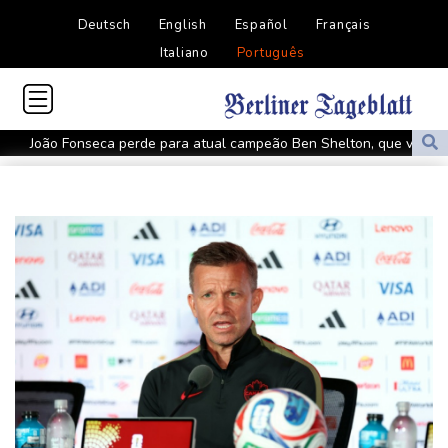
Deutsch
English
Español
Français
Italiano
Português
João Fonseca perde para atual campeão Ben Shelton, que vai às
quartas do Masters 1000 de Montreal
Irlanda acusa suposto chefe de cartel extraditado pelos
Emirados
Espanhóis Daniel Mérida e Rafael Jódar avançam às quartas do
Masters 1000 de Montreal
Don Nelson, lenda da NBA como jogador e treinador, morre aos
86 anos
Rybakina vence batalha contra Samsonova e avança às quartas
de final em Toronto
Netanyahu rejeita plano para Gaza e volta a se distanciar de