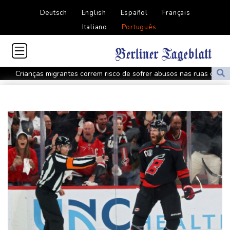
Deutsch
English
Español
Français
Italiano
Português
Crianças migrantes correm risco de sofrer abusos nas ruas de
Ceuta, alertam ONGs
Vini Jr. renova com o Real Madrid até 2032
Infantino sob pressão da Uefa e da Conmebol
EUA sanciona ministro cubano das Forças Armadas e cúpula da
indústria militar
O papel da desinformação na última onda de migrantes que
chegou ao enclave espanhol de Ceuta
Conmebol expressa 'preocupação com ações unilaterais' da Fifa
Interferências russas se multiplicam antes das eleições
presidenciais na França