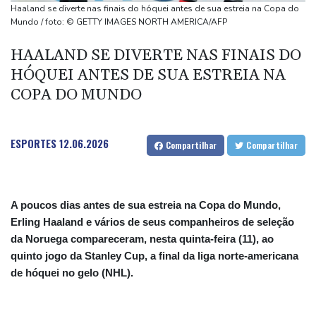
A dolorosa dança dos números de desaparecidos nos terremotos
Haaland se diverte nas finais do hóquei antes de sua estreia na Copa do
na Venezuela
Mundo / foto: © GETTY IMAGES NORTH AMERICA/AFP
Uefa mantém boicote às competições da Fifa
HAALAND SE DIVERTE NAS FINAIS DO
Chuva define cardápio de restaurante em São Paulo com 3
HÓQUEI ANTES DE SUA ESTREIA NA
estrelas no guia Michelin
COPA DO MUNDO
ESPORTES
12.06.2026
Compartilhar
Compartilhar
A poucos dias antes de sua estreia na Copa do Mundo,
Erling Haaland e vários de seus companheiros de seleção
da Noruega compareceram, nesta quinta-feira (11), ao
quinto jogo da Stanley Cup, a final da liga norte-americana
de hóquei no gelo (NHL).