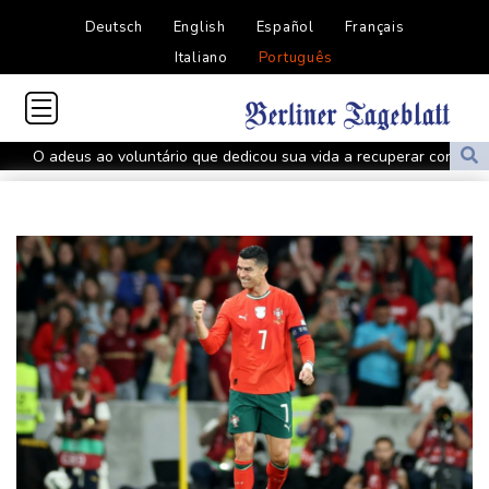
Deutsch
English
Español
Français
Italiano
Português
O adeus ao voluntário que dedicou sua vida a recuperar corpos
na guerra na Ucrânia
Atlético de Madrid acerta transferência de Thiago Almada para o
River Plate
Espanha inicia controles fronteiriços com a Itália após crise
migratória
Bruno Guimarães deixa Newcastle e assina com Arsenal
Hamas diz que segue disposto a avançar com plano de paz para
Gaza
Pai de Lionel Messi morre aos 68 anos
Emirados Árabes afirmam que Irã atacou petroleiro no Estreito