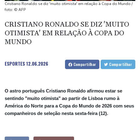
de Ormuz
Cristiano Ronaldo se diz 'muito otimista' em relação à Copa do Mundo /
Ex-advogado de Trump é confirmado como procurador-geral dos
foto: © AFP
EUA
CRISTIANO RONALDO SE DIZ 'MUITO
Ex-premiê candidato à presidência da França denuncia suspeita
OTIMISTA' EM RELAÇÃO À COPA DO
de interferência russa
MUNDO
De la Espriella se alinha aos EUA com foco no 'narcoterrorismo'
ESPORTES
12.06.2026
Compartilhar
Compartilhar
O astro português Cristiano Ronaldo afirmou estar se
sentindo "muito otimista" ao partir de Lisboa rumo à
América do Norte para a Copa do Mundo de 2026 com seus
companheiros de seleção nesta sexta-feira (12).