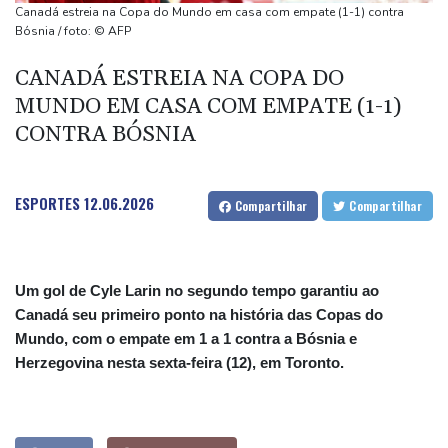
(imprensa)
Canadá estreia na Copa do Mundo em casa com empate (1-1) contra
Espanha inicia controle na fronteira com Itália após crise
Bósnia / foto: © AFP
migratória
CANADÁ ESTREIA NA COPA DO
Após renovar com Real Madrid, Vini joga com braçadeira de
MUNDO EM CASA COM EMPATE (1-1)
capitão na vitória sobre o Ferencvaros
CONTRA BÓSNIA
Simeone reafirma que decisão sobre Julián Álvarez já foi tomada
ESPORTES
12.06.2026
Compartilhar
Compartilhar
Um gol de Cyle Larin no segundo tempo garantiu ao
Canadá seu primeiro ponto na história das Copas do
Mundo, com o empate em 1 a 1 contra a Bósnia e
Herzegovina nesta sexta-feira (12), em Toronto.