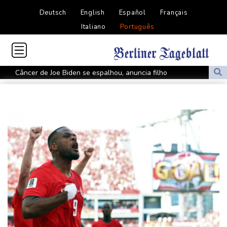
Deutsch
English
Español
Français
Italiano
Português
Câncer de Joe Biden se espalhou, anuncia filho
MP do Equador acusa sete supostos idealizadores do
assassinato de Villavicencio
Fifa contra-ataca e denuncia 'um esforço orquestrado para minar
seu presidente'
Turistas da Colômbia morrem em acidente de helicóptero no Rio
de Janeiro
Atentados marcam primeiro dia do novo governo na Colômbia
Swiatek vence Kostyuk de virada e avança às quartas de final
WTA 1000 de Toronto
Turistas da Colômbia morrem em acidente de helicóptero no Rio