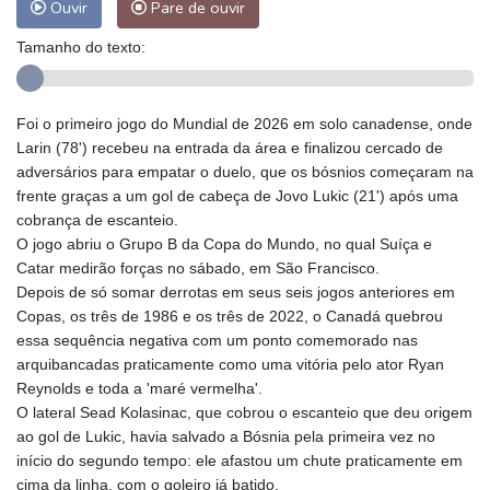
Ouvir
Pare de ouvir
Tamanho do texto:
Foi o primeiro jogo do Mundial de 2026 em solo canadense, onde
Larin (78') recebeu na entrada da área e finalizou cercado de
adversários para empatar o duelo, que os bósnios começaram na
frente graças a um gol de cabeça de Jovo Lukic (21') após uma
cobrança de escanteio.
O jogo abriu o Grupo B da Copa do Mundo, no qual Suíça e
Catar medirão forças no sábado, em São Francisco.
Depois de só somar derrotas em seus seis jogos anteriores em
Copas, os três de 1986 e os três de 2022, o Canadá quebrou
essa sequência negativa com um ponto comemorado nas
arquibancadas praticamente como uma vitória pelo ator Ryan
Reynolds e toda a 'maré vermelha'.
O lateral Sead Kolasinac, que cobrou o escanteio que deu origem
ao gol de Lukic, havia salvado a Bósnia pela primeira vez no
início do segundo tempo: ele afastou um chute praticamente em
cima da linha, com o goleiro já batido.