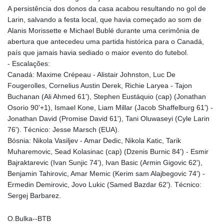
A persistência dos donos da casa acabou resultando no gol de
Larin, salvando a festa local, que havia começado ao som de
Alanis Morissette e Michael Bublé durante uma cerimônia de
abertura que antecedeu uma partida histórica para o Canadá,
país que jamais havia sediado o maior evento do futebol.
- Escalações:
Canadá: Maxime Crépeau - Alistair Johnston, Luc De
Fougerolles, Cornelius Austin Derek, Richie Laryea - Tajon
Buchanan (Ali Ahmed 61'), Stephen Eustáquio (cap) (Jonathan
Osorio 90'+1), Ismael Kone, Liam Millar (Jacob Shaffelburg 61') -
Jonathan David (Promise David 61'), Tani Oluwaseyi (Cyle Larin
76'). Técnico: Jesse Marsch (EUA).
Bósnia: Nikola Vasiljev - Amar Dedic, Nikola Katic, Tarik
Muharemovic, Sead Kolasinac (cap) (Dzenis Burnic 84') - Esmir
Bajraktarevic (Ivan Sunjic 74'), Ivan Basic (Armin Gigovic 62'),
Benjamin Tahirovic, Amar Memic (Kerim sam Alajbegovic 74') -
Ermedin Demirovic, Jovo Lukic (Samed Bazdar 62'). Técnico:
Sergej Barbarez.
O.Bulka--BTB