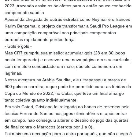
2023, trazendo assim os holofotes para o então pouco conhecido
campeonato saudita.
Apesar da chegada de outras estrelas como Neymar e o francês
Karim Benzema, o projeto de transformar a Saudi Pro League em
uma competição comparável aos principais campeonatos
europeus rapidamente perdeu força.
- Gols e gols -
Mas CR7 cumpriu sua missão: acumular gols (28 em 30 jogos
nesta temporada) e escrever uma nova página em seu currículo,
com um título conquistado em maio, que ele comemorou em
lágrimas.
Nessa aventura na Arábia Saudita, ele ultrapassou a marca de
900 gols na carreira, o que pode ter permitido curar as feridas da
Copa do Mundo de 2022, no Catar, que teve um final amargo
tanto coletiva quanto individualmente.
Em solo Catari, Cristiano foi relegado ao banco de reservas pelo
técnico Fernando Santos nos jogos eliminatórios e, após entrar
em campo, não conseguiu alterar o destino do jogo das quartas
de final contra o Marrocos (derrota por 1 a 0).
Foi mais uma decepção para o astro português, que não chega à