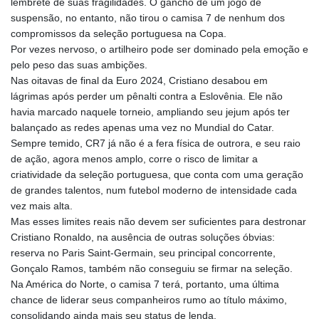
lembrete de suas fragilidades. O gancho de um jogo de
suspensão, no entanto, não tirou o camisa 7 de nenhum dos
compromissos da seleção portuguesa na Copa.
Por vezes nervoso, o artilheiro pode ser dominado pela emoção e
pelo peso das suas ambições.
Nas oitavas de final da Euro 2024, Cristiano desabou em
lágrimas após perder um pênalti contra a Eslovênia. Ele não
havia marcado naquele torneio, ampliando seu jejum após ter
balançado as redes apenas uma vez no Mundial do Catar.
Sempre temido, CR7 já não é a fera física de outrora, e seu raio
de ação, agora menos amplo, corre o risco de limitar a
criatividade da seleção portuguesa, que conta com uma geração
de grandes talentos, num futebol moderno de intensidade cada
vez mais alta.
Mas esses limites reais não devem ser suficientes para destronar
Cristiano Ronaldo, na ausência de outras soluções óbvias:
reserva no Paris Saint-Germain, seu principal concorrente,
Gonçalo Ramos, também não conseguiu se firmar na seleção.
Na América do Norte, o camisa 7 terá, portanto, uma última
chance de liderar seus companheiros rumo ao título máximo,
consolidando ainda mais seu status de lenda.