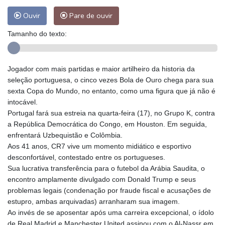
Ouvir
Pare de ouvir
Tamanho do texto:
Jogador com mais partidas e maior artilheiro da historia da
seleção portuguesa, o cinco vezes Bola de Ouro chega para sua
sexta Copa do Mundo, no entanto, como uma figura que já não é
intocável.
Portugal fará sua estreia na quarta-feira (17), no Grupo K, contra
a República Democrática do Congo, em Houston. Em seguida,
enfrentará Uzbequistão e Colômbia.
Aos 41 anos, CR7 vive um momento midiático e esportivo
desconfortável, contestado entre os portugueses.
Sua lucrativa transferência para o futebol da Arábia Saudita, o
encontro amplamente divulgado com Donald Trump e seus
problemas legais (condenação por fraude fiscal e acusações de
estupro, ambas arquivadas) arranharam sua imagem.
Ao invés de se aposentar após uma carreira excepcional, o ídolo
de Real Madrid e Manchester United assinou com o Al-Nassr em