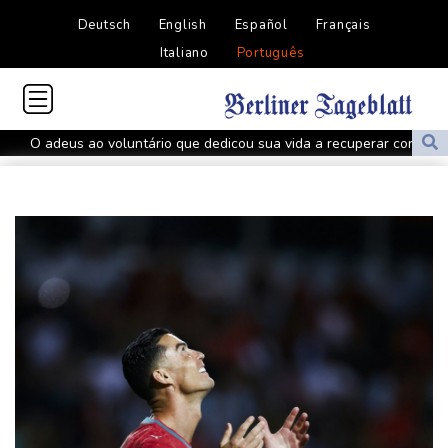
Deutsch
English
Español
Français
Italiano
Português
O adeus ao voluntário que dedicou sua vida a recuperar corpos
na guerra na Ucrânia
Atlético de Madrid acerta transferência de Thiago Almada para o
River Plate
Espanha inicia controles fronteiriços com a Itália após crise
migratória
Bruno Guimarães deixa Newcastle e assina com Arsenal
Hamas diz que segue disposto a avançar com plano de paz para
Gaza
Pai de Lionel Messi morre aos 68 anos
Emirados Árabes afirmam que Irã atacou petroleiro no Estreito