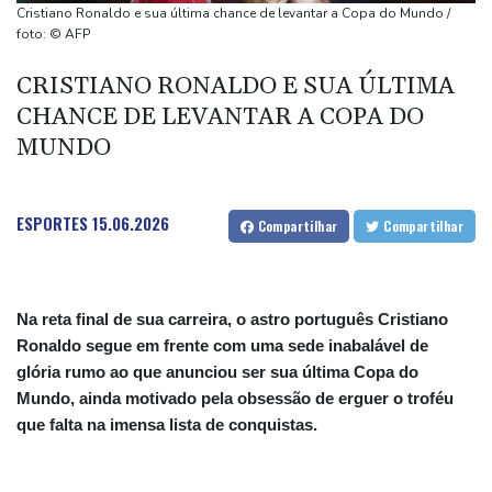
de Ormuz
Cristiano Ronaldo e sua última chance de levantar a Copa do Mundo /
Ex-advogado de Trump é confirmado como procurador-geral dos
foto: © AFP
EUA
CRISTIANO RONALDO E SUA ÚLTIMA
Ex-premiê candidato à presidência da França denuncia suspeita
CHANCE DE LEVANTAR A COPA DO
de interferência russa
MUNDO
De la Espriella se alinha aos EUA com foco no 'narcoterrorismo'
ESPORTES
15.06.2026
Compartilhar
Compartilhar
Na reta final de sua carreira, o astro português Cristiano
Ronaldo segue em frente com uma sede inabalável de
glória rumo ao que anunciou ser sua última Copa do
Mundo, ainda motivado pela obsessão de erguer o troféu
que falta na imensa lista de conquistas.