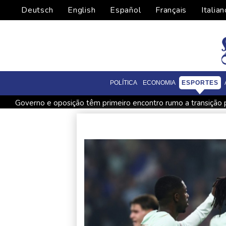
Deutsch
English
Español
Français
Italian
POLÍTICA
ECONOMIA
ESPORTES
Governo e oposição têm primeiro encontro rumo a transição p
Governo e oposição têm primeiro encontro para transição pol
Lucro da Petrobras dobra com produção recorde e alta do p
Manifestantes entram em confronto com polícia na Argentina 
Kompany confia nos reforços do Bayern para conquistar a C