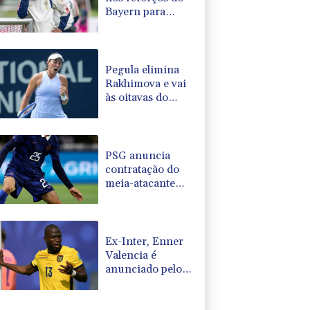
Bayern para
conquistar a
Champions
Pegula elimina
Rakhimova e vai
às oitavas do
WTA 1000 de
Toronto
PSG anuncia
contratação do
meia-atacante
Maghnes
Akliouche
Ex-Inter, Enner
Valencia é
anunciado pelo
Boca Juniors