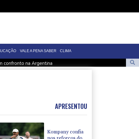
DUCAÇÃO
VALE A PENA SABER
CLIMA
em confronto na Argentina
s para estado dos EUA por caso envolvendo menores nas redes
ransição política na Venezuela
ina decreto contra 'turismo' da cidadania por nascimento
1000 de Toronto
APRESENTOU
Kompany confia
nos reforços do