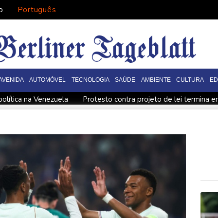
o
Português
AVENIDA
AUTOMÓVEL
TECNOLOGIA
SAÚDE
AMBIENTE
CULTURA
E
olítica na Venezuela
Protesto contra projeto de lei termina 
ítica na Venezuela
Meta é condenada a pagar US$ 567 milhõe
etróleo
Governo e oposição iniciam diálogo com vistas a uma t
por projeto de lei em favor da propriedade privada
Trump ass
hampions
Pegula elimina Rakhimova e vai às oitavas do WTA 