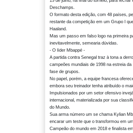
19 de julho, na final do torneio, para fech
Deschamps.
O formato desta edição, com 48 países, pe
restante da competição em um Grupo I que
Haaland.
Mas um passo em falso logo na primeira par
inevitavelmente, semearia dúvidas.
- O líder Mbappé -
A partida contra Senegal traz à tona a derr
campeões mundiais de 1998 na estreia da 
fase de grupos.
No papel, porém, a equipe francesa oferec
embora seu treinador tenha atribuído o ma
Impulsionados por um setor ofensivo invej
internacional, materializada por sua classi
do Mundo.
Sua arma número um se chama Kylian Mba
encarar um teste que o transformou em um
Campeão do mundo em 2018 e finalista em 2