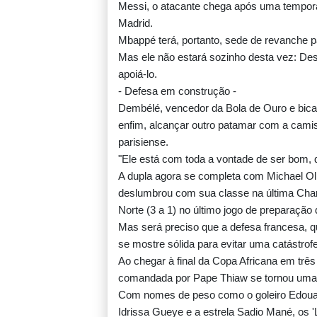
Messi, o atacante chega após uma temporad
Madrid.
Mbappé terá, portanto, sede de revanche pa
Mas ele não estará sozinho desta vez:
apoiá-lo.
- Defesa em construção -
Dembélé, vencedor da Bola de Ouro e bi
enfim, alcançar outro patamar com a camis
parisiense.
"Ele está com toda a vontade de ser bom,
A dupla agora se completa com Michael Ol
deslumbrou com sua classe na última Cham
Norte (3 a 1) no último jogo de preparação
Mas será preciso que a defesa francesa, q
se mostre sólida para evitar uma catástrofe
Ao chegar à final da Copa Africana em três
comandada por Pape Thiaw se tornou uma r
Com nomes de peso como o goleiro Edouard
Idrissa Gueye e a estrela Sadio Mané, os '