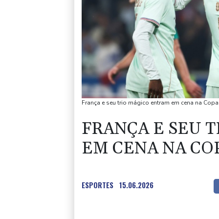
França e seu trio mágico entram em cena na Copa
FRANÇA E SEU 
EM CENA NA CO
ESPORTES
15.06.2026