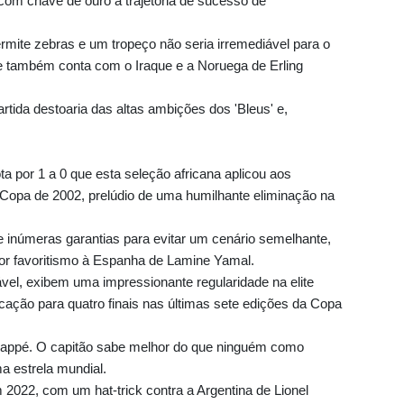
ar com chave de ouro a trajetória de sucesso de
rmite zebras e um tropeço não seria irremediável para o
 também conta com o Iraque e a Noruega de Erling
tida destoaria das altas ambições dos 'Bleus' e,
ota por 1 a 0 que esta seleção africana aplicou aos
Copa de 2002, prelúdio de uma humilhante eliminação na
e inúmeras garantias para evitar um cenário semelhante,
ior favoritismo à Espanha de Lamine Yamal.
ável, exibem uma impressionante regularidade na elite
ficação para quatro finais nas últimas sete edições da Copa
ppé. O capitão sabe melhor do que ninguém como
a estrela mundial.
022, com um hat-trick contra a Argentina de Lionel