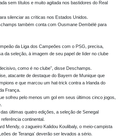
a sem títulos e muito agitada nos bastidores do Real
ra silenciar as críticas nos Estados Unidos.
 Deschamps também conta com Ousmane Dembélé para
campeão da Liga dos Campeões com o PSG, precisa,
a da seleção, à imagem de seu papel de líder no clube
 decisivo, como é no clube", disse Deschamps.
ise, atacante de destaque do Bayern de Munique que
pions e que marcou um hat-trick contra a Irlanda do
 da França.
ue sofreu pelo menos um gol em seus últimos cinco jogos,
.
 das últimas quatro edições, a seleção de Senegal
eferência continental.
 Mendy, o zagueiro Kalidou Koulibaly, o meio-campista
Leões de Teranga' deverão ser levados a sério.