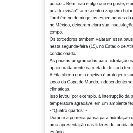
pouco... Bem, não é algo que eu goste, e
pela televisão", acrescentou zagueiro hola
Também no domingo, os espectadores da go
no México, deixaram clara sua insatisfaçã
tempo.
Os torcedores também vaiaram essa pausa
nesta segunda-feira (15), no Estádio de At
condicionado.
As pausas programadas para hidratação nã
aproximadamente na metade de cada tem
A Fifa afirma que o objetivo é proteger a 
jogos da Copa do Mundo, independentement
climáticas.
Isso levou, por exemplo, à interrupção da 
temperatura agradável em um ambiente fe
- "Quatro quartos" -
Durante a primeira pausa para hidratação 
uma apresentação das líderes de torcida do
estádio.