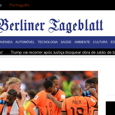
o
Português
AVENIDA
AUTOMÓVEL
TECNOLOGIA
SAÚDE
AMBIENTE
CULTURA
E
o'
Trump vai recorrer após Justiça bloquear obra de salão de b
terrorismo'
De la Espriella assume o poder na Colômbia com a
te por overdose acidental
Ataques de rebeldes houthis deix
migratória
De la Espriella chega ao poder na Colômbia com apo
eiro do pão e do trabalho
Europa se prepara para queda de g