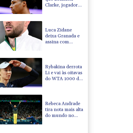
Clarke, jogador
da NBA, teve
morte por
overdose
acidental
Luca Zidane
deixa Granada e
assina com
Leganés
Rybakina derrota
Li e vai às oitavas
do WTA 1000 de
Toronto
Rebeca Andrade
tira nota mais alta
do mundo no
salto em 2026