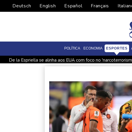
Deutsch
English
Español
Français
Italian
POLÍTICA
ECONOMIA
ESPORTES
De la Espriella se alinha aos EUA com foco no 'narcoterrorism
De la Espriella assume poder na Colômbia com foco no 'narco
Laudo aponta que Brandon Clarke, jogador da NBA, teve mor
Espanha impõe controles fronteiriços à Itália em meio a crise 
Milhares marcham na Argentina no dia de São Caetano, padro