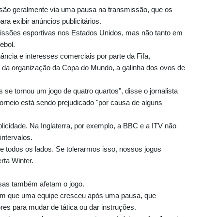
são geralmente via uma pausa na transmissão, que os
a exibir anúncios publicitários.
ssões esportivas nos Estados Unidos, mas não tanto em
ebol.
ncia e interesses comerciais por parte da Fifa,
 da organização da Copa do Mundo, a galinha dos ovos de
 se tornou um jogo de quatro quartos", disse o jornalista
 torneio está sendo prejudicado "por causa de alguns
icidade. Na Inglaterra, por exemplo, a BBC e a ITV não
ntervalos.
de todos os lados. Se tolerarmos isso, nossos jogos
rta Winter.
sas também afetam o jogo.
 em que uma equipe cresceu após uma pausa, que
es para mudar de tática ou dar instruções.