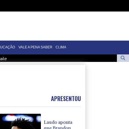
DUCAÇÃO
VALE A PENA SABER
CLIMA
aile
poio de Trump na guerra contra o tráfico
am 10 mortos em região petrolífera do Iêmen
io de Trump na guerra contra o tráfico
eração de energia durante eclipse
APRESENTOU
Laudo aponta
que Brandon