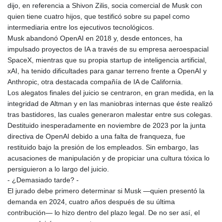
dijo, en referencia a Shivon Zilis, socia comercial de Musk con
quien tiene cuatro hijos, que testificó sobre su papel como
intermediaria entre los ejecutivos tecnológicos.
Musk abandonó OpenAI en 2018 y, desde entonces, ha
impulsado proyectos de IA a través de su empresa aeroespacial
SpaceX, mientras que su propia startup de inteligencia artificial,
xAI, ha tenido dificultades para ganar terreno frente a OpenAI y
Anthropic, otra destacada compañía de IA de California.
Los alegatos finales del juicio se centraron, en gran medida, en la
integridad de Altman y en las maniobras internas que éste realizó
tras bastidores, las cuales generaron malestar entre sus colegas.
Destituido inesperadamente en noviembre de 2023 por la junta
directiva de OpenAI debido a una falta de franqueza, fue
restituido bajo la presión de los empleados. Sin embargo, las
acusaciones de manipulación y de propiciar una cultura tóxica lo
persiguieron a lo largo del juicio.
- ¿Demasiado tarde? -
El jurado debe primero determinar si Musk —quien presentó la
demanda en 2024, cuatro años después de su última
contribución— lo hizo dentro del plazo legal. De no ser así, el