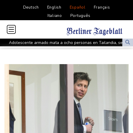
Deutsch
English
Español
Français
Italiano
Português
Adolescente armado mata a ocho personas en Tailandia, seis de
ellas en una escuela
Tras la reorganización militar, la revolución de los drones no para
en Ucrania
Al menos cuatro muertos y 15 heridos por tiroteo en una escuela
de Tailandia
Gobierno y oposición sostienen primer encuentro hacia una
transición política en Venezuela
Gobierno y oposición inician diálogo con miras a una transición
política en Venezuela
Infantino encuentra amparo en África ante la presión de la UEFA