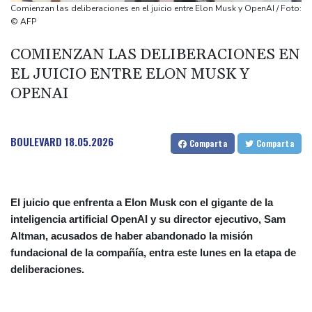
El Real Madrid zanja las especulaciones y renueva a Vinícius
Comienzan las deliberaciones en el juicio entre Elon Musk y OpenAI / Foto:
hasta 2032
© AFP
Infantino bajo presión de la UEFA y la Conmebol
COMIENZAN LAS DELIBERACIONES EN
Yan Diomandé, la nueva joya del Real Madrid vale 160 millones
EL JUICIO ENTRE ELON MUSK Y
de dólares
OPENAI
Muere bajo arresto domiciliario en Venezuela un preso político de
origen uruguayo
BOULEVARD
18.05.2026
Comparta
Comparta
El juicio que enfrenta a Elon Musk con el gigante de la
inteligencia artificial OpenAI y su director ejecutivo, Sam
Altman, acusados de haber abandonado la misión
fundacional de la compañía, entra este lunes en la etapa de
deliberaciones.