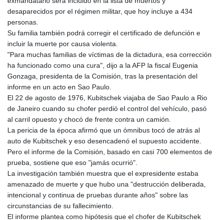
exmandatario será incluido en la lista de muertos y
desaparecidos por el régimen militar, que hoy incluye a 434
personas.
Su familia también podrá corregir el certificado de defunción e
incluir la muerte por causa violenta.
"Para muchas familias de víctimas de la dictadura, esa corrección
ha funcionado como una cura", dijo a la AFP la fiscal Eugenia
Gonzaga, presidenta de la Comisión, tras la presentación del
informe en un acto en Sao Paulo.
El 22 de agosto de 1976, Kubitschek viajaba de Sao Paulo a Rio
de Janeiro cuando su chofer perdió el control del vehículo, pasó
al carril opuesto y chocó de frente contra un camión.
La pericia de la época afirmó que un ómnibus tocó de atrás al
auto de Kubitschek y eso desencadenó el supuesto accidente.
Pero el informe de la Comisión, basado en casi 700 elementos de
prueba, sostiene que eso "jamás ocurrió".
La investigación también muestra que el expresidente estaba
amenazado de muerte y que hubo una "destrucción deliberada,
intencional y continua de pruebas durante años" sobre las
circunstancias de su fallecimiento.
El informe plantea como hipótesis que el chofer de Kubitschek