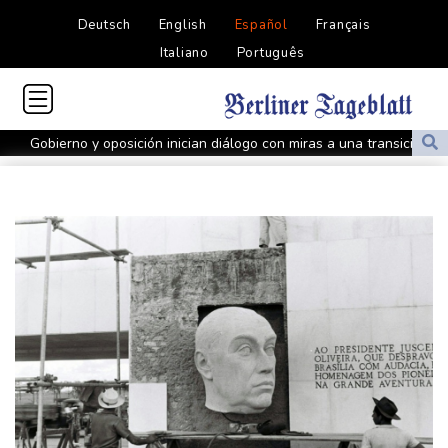
Deutsch
English
Español
Français
Italiano
Português
Gobierno y oposición inician diálogo con miras a una transición
política en Venezuela
Infantino encuentra amparo en África ante la presión de la UEFA
El Real Madrid zanja las especulaciones y renueva a Vinícius
hasta 2032
Infantino bajo presión de la UEFA y la Conmebol
Yan Diomandé, la nueva joya del Real Madrid vale 160 millones
de dólares
Muere bajo arresto domiciliario en Venezuela un preso político de
origen uruguayo
El Real Madrid anuncia el fichaje del extremo marfileño Yan