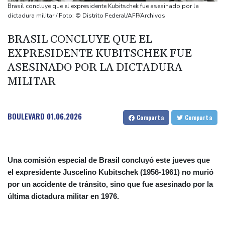
Diomandé
Brasil concluye que el expresidente Kubitschek fue asesinado por la
El mexicano Del Toro renueva con el UAE hasta 2031
dictadura militar / Foto: © Distrito Federal/AFP/Archivos
El doloroso baile de cifras de desaparecidos en los sismos en
BRASIL CONCLUYE QUE EL
Venezuela
EXPRESIDENTE KUBITSCHEK FUE
Un comité del Senado de EEUU declara en desacato al ex
ASESINADO POR LA DICTADURA
responsable de la lucha anticovid Anthony Fauci
MILITAR
BOULEVARD
01.06.2026
Comparta
Comparta
Una comisión especial de Brasil concluyó este jueves que
el expresidente Juscelino Kubitschek (1956-1961) no murió
por un accidente de tránsito, sino que fue asesinado por la
última dictadura militar en 1976.