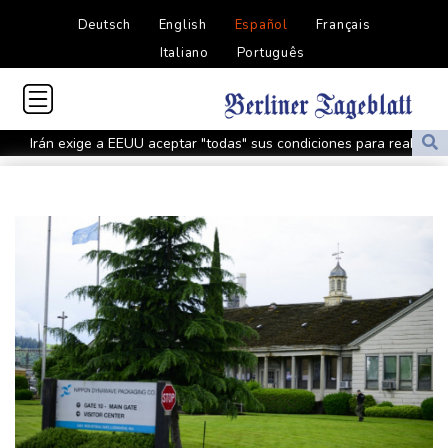
Deutsch
English
Español
Français
Italiano
Português
Irán exige a EEUU aceptar "todas" sus condiciones para reabrir
Ormuz
Japón rompe el tabú sobre las armas nucleares pese a inquietud
de pacifistas
Lionel Messi despidió a su fallecido padre entre mensajes de
cariño en Rosario
Netanyahu rechaza el plan de Gaza y se desmarca nuevamente
de Trump
El papa pide la apertura de corredores humanitarios en Sudán
Evacuaciones y vuelos cancelados en China por llegada del tifón
Dolphin