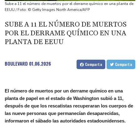
Al menos cinco muertos en Ucrania y Rusia tras nueva ola de
Sube a 11 el número de muertos por el derrame químico en una planta de
ataques cruzados
EEUU / Foto: © Getty Images North America/AFP
Irán afirma que Ormuz seguirá bloqueado hasta que EEUU
SUBE A 11 EL NÚMERO DE MUERTOS
acepte "todas" sus condiciones
POR EL DERRAME QUÍMICO EN UNA
La fiebre del oro transforma vidas y paisajes en Afganistán
PLANTA DE EEUU
Irán plantea condiciones para la reapertura del estrecho de
Ormuz
BOULEVARD
01.06.2026
Comparta
Comparta
El número de muertos por un derrame químico en una
planta de papel en el estado de Washington subió a 11,
después de que los rescatistas recuperaran los cuerpos de
las nueve personas que permanecían desaparecidas,
informaron el sábado las autoridades estadounidenses.