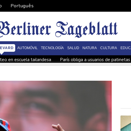
o
Português
EVARD
AUTOMÓVIL
TECNOLOGÍA
SALUD
NATURA
CULTURA
EDUC
oteo en escuela tailandesa
París obliga a usuarios de patinetas
nAI escalan su batalla legal por robo de secretos comerciales
atar a los muertos
Canadá trata de adaptarse a un futuro de i
 a los muertos
Un dron entra en Bulgaria y estalla cerca de un
za la vendimia en la región francesa de Borgoña, un nuevo récor