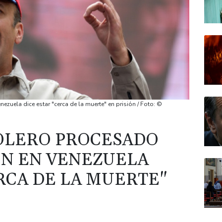
ezuela dice estar "cerca de la muerte" en prisión / Foto: ©
OLERO PROCESADO
N EN VENEZUELA
RCA DE LA MUERTE"