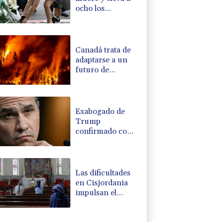
ocho los
fallecidos por el
tiroteo en escuela
tailandesa
Canadá trata de
adaptarse a un
futuro de
incendios
forestales
Exabogado de
Trump
confirmado como
fiscal general de
EEUU
Las dificultades
en Cisjordania
impulsan el
éxodo de los
cristianos