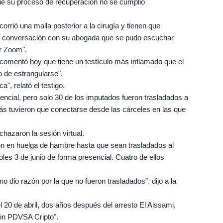
que su proceso de recuperación no se cumplió
corrió una malla posterior a la cirugía y tienen que
de la conversación con su abogada que se pudo escuchar
r Zoom".
 "comentó hoy que tiene un testículo más inflamado que el
o de estrangularse".
", relató el testigo.
encial, pero solo 30 de los imputados fueron trasladados a
ás tuvieron que conectarse desde las cárceles en las que
hazaron la sesión virtual.
ron en huelga de hambre hasta que sean trasladados al
coles 3 de junio de forma presencial. Cuatro de ellos
no dio razón por la que no fueron trasladados", dijo a la
l 20 de abril, dos años después del arresto El Aissami,
ión PDVSA Cripto".