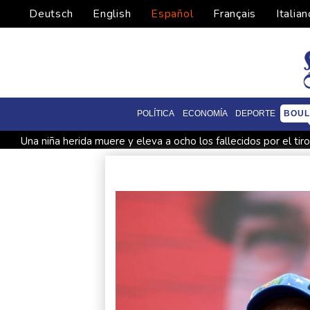
Deutsch
English
Español
Français
Italian
POLÍTICA
ECONOMÍA
DEPORTE
BOUL
Una niña herida muere y eleva a ocho los fallecidos por el tir
Muere el padre de Lionel Messi a los 68 años
Apple y Ope
Ucrania se despide de un voluntario que dedicó su vida a resc
Ucrania despide a un voluntario que dedicó su vida a rescatar
El burrito causa indigestión en el partido de Trump
Comien