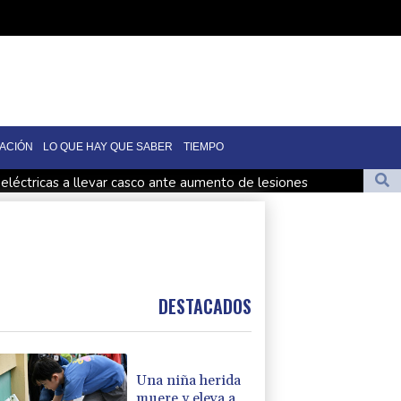
ACIÓN
LO QUE HAY QUE SABER
TIEMPO
 eléctricas a llevar casco ante aumento de lesiones
ncendios forestales
 gasoducto en la frontera con Rumania
d de precocidad
DESTACADOS
Una niña herida
muere y eleva a