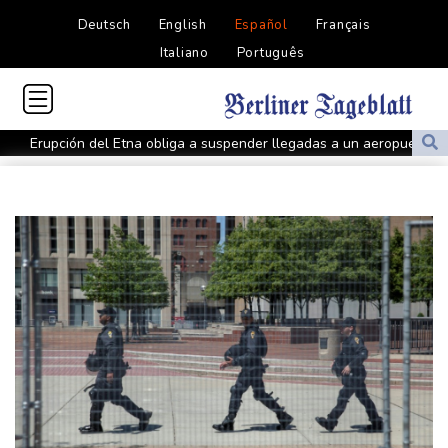
Deutsch
English
Español
Français
Italiano
Português
Erupción del Etna obliga a suspender llegadas a un aeropuerto
de Sicilia
Bulgaria convoca al embajador de Ucrania tras explosión de un
dron en su territorio
Muere el padre de Lionel Messi a los 68 años, el hombre detrás
del ídolo mundial
Una niña herida muere y eleva a ocho los fallecidos por el
tiroteo en escuela tailandesa
París obliga a usuarios de patinetas eléctricas a llevar casco
ante aumento de lesiones
Muere el padre de Lionel Messi a los 68 años