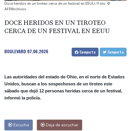
Apple y OpenAI escalan su batalla legal por robo de secretos
Doce heridos en un tiroteo cerca de un festival en EEUU / Foto: ©
comerciales
AFP/Archivos
Ucrania se despide de un voluntario que dedicó su vida a
DOCE HERIDOS EN UN TIROTEO
rescatar a los muertos
CERCA DE UN FESTIVAL EN EEUU
Canadá trata de adaptarse a un futuro de incendios forestales
Ucrania despide a un voluntario que dedicó su vida a rescatar a
los muertos
BOULEVARD
07.06.2026
Comparta
Comparta
Las autoridades del estado de Ohio, en el norte de Estados
Unidos, buscan a los sospechosos de un tiroteo este
sábado que dejó 12 personas heridas cerca de un festival,
informó la policía.
Escucha
Deja de escuchar