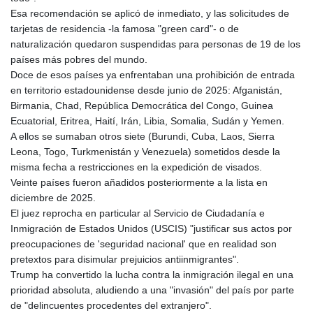
Esa recomendación se aplicó de inmediato, y las solicitudes de
tarjetas de residencia -la famosa "green card"- o de
naturalización quedaron suspendidas para personas de 19 de los
países más pobres del mundo.
Doce de esos países ya enfrentaban una prohibición de entrada
en territorio estadounidense desde junio de 2025: Afganistán,
Birmania, Chad, República Democrática del Congo, Guinea
Ecuatorial, Eritrea, Haití, Irán, Libia, Somalia, Sudán y Yemen.
A ellos se sumaban otros siete (Burundi, Cuba, Laos, Sierra
Leona, Togo, Turkmenistán y Venezuela) sometidos desde la
misma fecha a restricciones en la expedición de visados.
Veinte países fueron añadidos posteriormente a la lista en
diciembre de 2025.
El juez reprocha en particular al Servicio de Ciudadanía e
Inmigración de Estados Unidos (USCIS) "justificar sus actos por
preocupaciones de 'seguridad nacional' que en realidad son
pretextos para disimular prejuicios antiinmigrantes".
Trump ha convertido la lucha contra la inmigración ilegal en una
prioridad absoluta, aludiendo a una "invasión" del país por parte
de "delincuentes procedentes del extranjero".