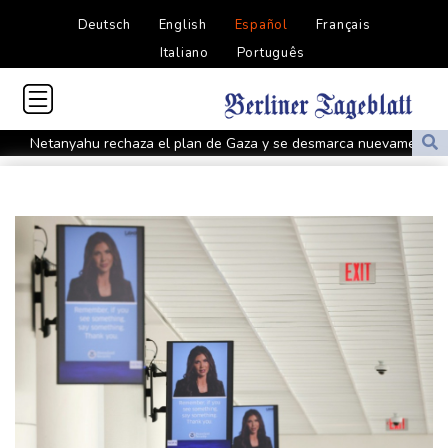
Deutsch
English
Español
Français
Italiano
Português
Netanyahu rechaza el plan de Gaza y se desmarca nuevamente
de Trump
El papa pide la apertura de corredores humanitarios en Sudán
Evacuaciones y vuelos cancelados en China por llegada del tifón
Dolphin
Al menos cinco muertos en Ucrania y Rusia tras nueva ola de
ataques cruzados
Irán afirma que Ormuz seguirá bloqueado hasta que EEUU
acepte "todas" sus condiciones
La fiebre del oro transforma vidas y paisajes en Afganistán
Irán plantea condiciones para la reapertura del estrecho de