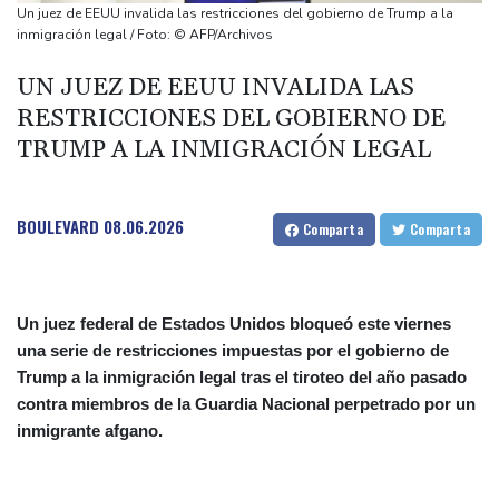
Ormuz
Un juez de EEUU invalida las restricciones del gobierno de Trump a la
Evacuaciones y vuelos cancelados en China al acercarse el tifón
inmigración legal / Foto: © AFP/Archivos
Dolphin
UN JUEZ DE EEUU INVALIDA LAS
Llega Messi a Argentina para despedir a su padre Jorge tras su
RESTRICCIONES DEL GOBIERNO DE
muerte
TRUMP A LA INMIGRACIÓN LEGAL
La FIFA contraataca y denuncia "un esfuerzo concertado para
socavar a su presidente"
BOULEVARD
08.06.2026
Comparta
Comparta
Un juez federal de Estados Unidos bloqueó este viernes
una serie de restricciones impuestas por el gobierno de
Trump a la inmigración legal tras el tiroteo del año pasado
contra miembros de la Guardia Nacional perpetrado por un
inmigrante afgano.