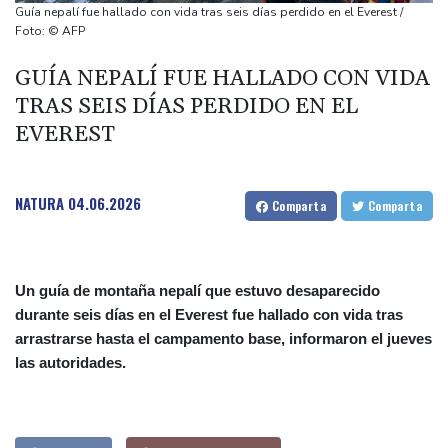
por migrantes
Guía nepalí fue hallado con vida tras seis días perdido en el Everest /
Infantino recibe en Colombia el apoyo del fútbol de Sudamérica
Foto: © AFP
De la Espriella: un millonario pro-Trump en la presidencia de
GUÍA NEPALÍ FUE HALLADO CON VIDA
Colombia
TRAS SEIS DÍAS PERDIDO EN EL
España lanza un ultimátum a Italia para que levante controles
EVEREST
fronterizos
Exabogado de Trump listo para ser confirmado como fiscal
general de EEUU
NATURA
04.06.2026
Comparta
Comparta
Un guía de montaña nepalí que estuvo desaparecido
durante seis días en el Everest fue hallado con vida tras
arrastrarse hasta el campamento base, informaron el jueves
las autoridades.