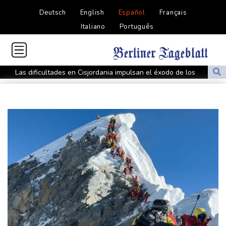
Deutsch
English
Español
Français
Italiano
Português
Las dificultades en Cisjordania impulsan el éxodo de los
cristianos palestinos
Londres rescata del olvido el exilio inglés de Zweig, el escritor
huido de los nazis
Nocturna y cafetera, la nueva especie de rana descubierta en
Costa Rica
De la Espriella: un showman pro-Trump es el nuevo presidente
de Colombia
Ataques de rebeldes hutíes dejan 10 muertos en región
petrolera de Yemen
España impone controles fronterizos a Italia en medio de crisis