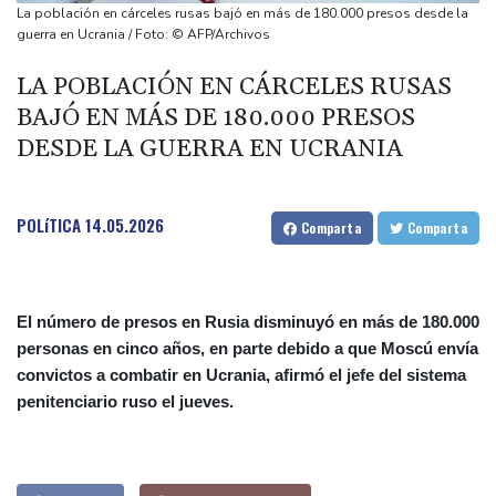
Fuerzas de seguridad de Nigeria rescatan a más de 300 rehenes
La población en cárceles rusas bajó en más de 180.000 presos desde la
Alemania alerta sobre una "nueva amenaza" tras un incidente en
guerra en Ucrania / Foto: © AFP/Archivos
un aeropuerto clave para los envíos a Ucrania
LA POBLACIÓN EN CÁRCELES RUSAS
Finaliza la erupción del volcán de Fuego en Guatemala, que forzó
BAJÓ EN MÁS DE 180.000 PRESOS
a una evacuación masiva
DESDE LA GUERRA EN UCRANIA
EEUU suspende importaciones de aguacate por una alerta de
violencia en México
POLíTICA
14.05.2026
Comparta
Comparta
El número de presos en Rusia disminuyó en más de 180.000
personas en cinco años, en parte debido a que Moscú envía
convictos a combatir en Ucrania, afirmó el jefe del sistema
penitenciario ruso el jueves.