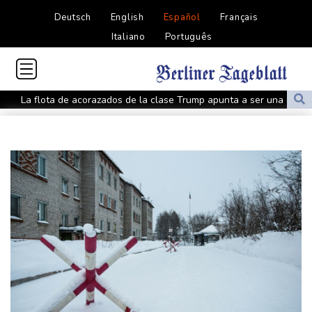
Deutsch
English
Español
Français
Italiano
Português
La flota de acorazados de la clase Trump apunta a ser una de
las más costosas de la historia
EEUU ha reembolsado alrededor de 100.000 millones de dólares
en aranceles de Trump
Kast anuncia un paquete de reformas legislativas contra el
crimen organizado en Chile
La izquierda venezolana se fisura frente a la cercanía con EEUU
EEUU y países aliados en la OEA piden una reunión
extraordinaria de cancilleres sobre Nicaragua
El gobierno de Colombia alerta sobre posibles "actos de
terrorismo" durante la investidura presidencial