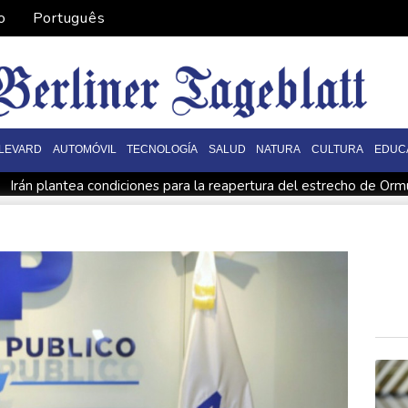
o
Português
LEVARD
AUTOMÓVIL
TECNOLOGÍA
SALUD
NATURA
CULTURA
EDUC
Irán plantea condiciones para la reapertura del estrecho de Orm
fón Dolphin
Llega Messi a Argentina para despedir a su padre 
 socavar a su presidente"
Erupción del Etna obliga a suspender
 dron en su territorio
Muere el padre de Lionel Messi a los 6
oteo en escuela tailandesa
París obliga a usuarios de patinetas