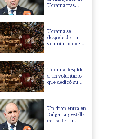
Ucrania tras
explosión de un
dron en su
territorio
Ucrania se
despide de un
voluntario que
dedicó su vida a
rescatar a los
muertos
Ucrania despide
a un voluntario
que dedicó su
vida a rescatar a
los muertos
Un dron entra en
Bulgaria y estalla
cerca de un
gasoducto en la
frontera con