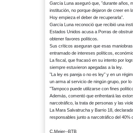
García Luna aseguró que, "durante años, m
institución, no porque dejaron de creer en la 
Hoy empieza el deber de recuperarla".
García Luna reconoció que recibió una inst
Estados Unidos acusa a Porras de obstruir 
obtener favores políticos.
Sus críticos aseguran que esas maniobras s
entramado de intereses políticos, económico
La fiscal, que fracasó en su intento por lo
siempre estuvieron apegadas a la ley.
"La ley es pareja o no es ley" y en un régi
un arma al servicio de ningún grupo, por lo
"Tampoco puede utilizarse con fines políti
Además, comentó que enfrentará las extorsi
narcotráfico, la trata de personas y las vio
La Mara Salvatrucha y Barrio 18, declarad
responsables junto a narcotráfico del 40% d
C.Meier--BTB