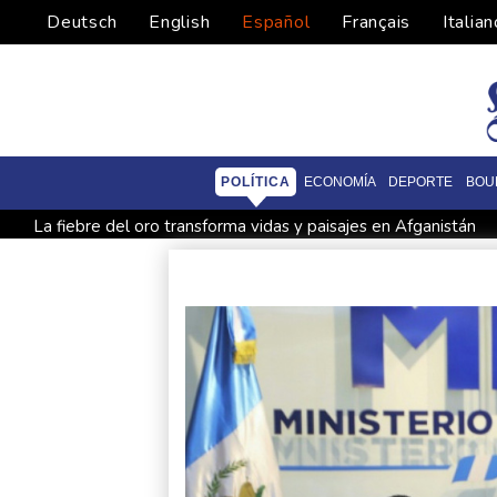
Deutsch
English
Español
Français
Italian
POLÍTICA
ECONOMÍA
DEPORTE
BOU
La fiebre del oro transforma vidas y paisajes en Afganistán
Evacuaciones y vuelos cancelados en China al acercarse el ti
La FIFA contraataca y denuncia "un esfuerzo concertado para
Bulgaria convoca al embajador de Ucrania tras explosión de un
Una niña herida muere y eleva a ocho los fallecidos por el tir