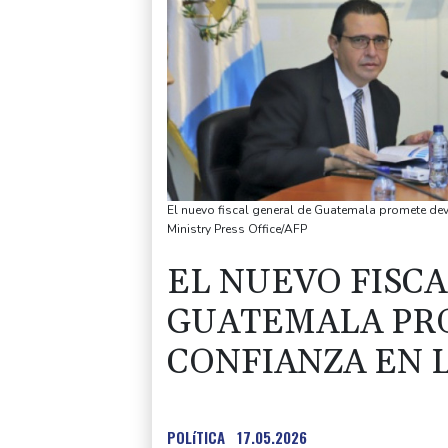
El nuevo fiscal general de Guatemala promete devo
Ministry Press Office/AFP
EL NUEVO FISC
GUATEMALA PR
CONFIANZA EN 
POLíTICA
17.05.2026