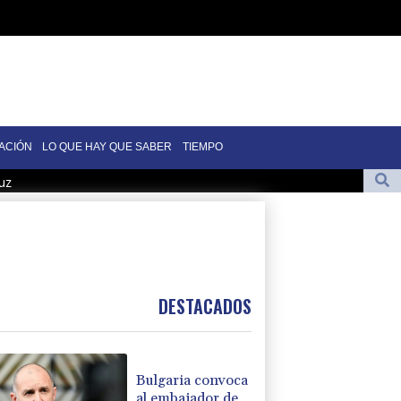
ACIÓN
LO QUE HAY QUE SABER
TIEMPO
uz
Jorge tras su muerte
 llegadas a un aeropuerto de Sicilia
8 años, el hombre detrás del ídolo mundial
 eléctricas a llevar casco ante aumento de lesiones
DESTACADOS
Bulgaria convoca
al embajador de