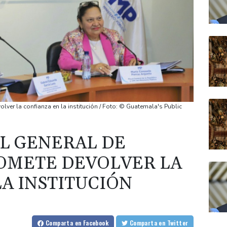
lver la confianza en la institución / Foto: © Guatemala's Public
AL GENERAL DE
OMETE DEVOLVER LA
LA INSTITUCIÓN
Comparta
en Facebook
Comparta
en Twitter