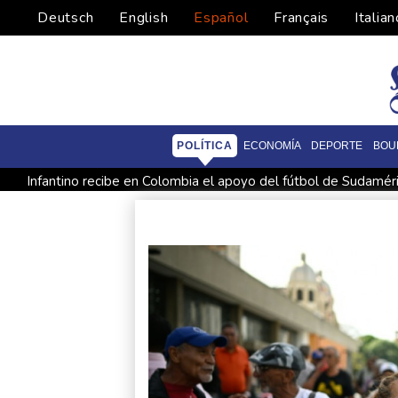
Deutsch
English
Español
Français
Italian
POLÍTICA
ECONOMÍA
DEPORTE
BOU
Infantino recibe en Colombia el apoyo del fútbol de Sudamér
España lanza un ultimátum a Italia para que levante controles
Muere el productor William Orbit, que colaboró con Madonna 
La OMS propone probar en RDC una vacuna ya existente cont
México y Perú restablecen sus relaciones diplomáticas tras un