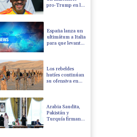
pro-Trump en la
presidencia de
Colombia
España lanza un
ultimátum a Italia
para que levante
controles
fronterizos
Los rebeldes
hutíes continúan
su ofensiva en
Yemen con
ataques en una
región petrolera
Arabia Saudita,
Pakistán y
Turquía firman
un pacto de
defensa en medio