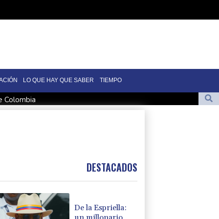
ACIÓN
LO QUE HAY QUE SABER
TIEMPO
de Colombia
mo fiscal general de EEUU
en Yemen con ataques en una región petrolera
man un pacto de defensa en medio de la tensión con Irán
maciones de Trump sobre la economía
DESTACADOS
De la Espriella:
un millonario