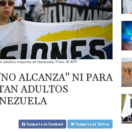
tan adultos mayores en Venezuela / Foto: © AFP
"NO ALCANZA" NI PARA
STAN ADULTOS
ENEZUELA
Comparta
en Facebook
Comparta
en Twitter