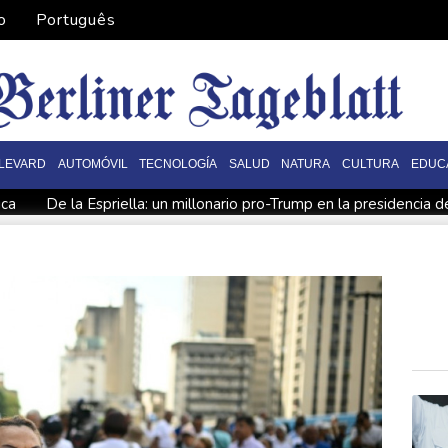
o
Português
LEVARD
AUTOMÓVIL
TECNOLOGÍA
SALUD
NATURA
CULTURA
EDUC
ica
De la Espriella: un millonario pro-Trump en la presidencia 
 fronterizos
Exabogado de Trump listo para ser confirmado co
en "Ray of Light"
Los rebeldes hutíes continúan su ofensiva 
ra otra cepa del ébola
Arabia Saudita, Pakistán y Turquía fir
a disputa por asilo
EEUU pierde empleos, un golpe a las afir