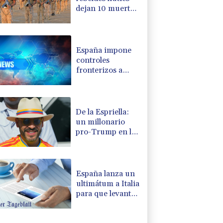
dejan 10 muertos
en región
petrolera de
Yemen
España impone
controles
fronterizos a
Italia en medio de
crisis por
migrantes
De la Espriella:
un millonario
pro-Trump en la
presidencia de
Colombia
España lanza un
ultimátum a Italia
para que levante
controles
fronterizos