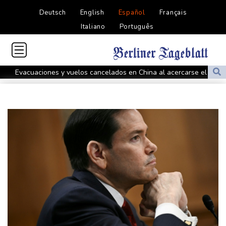
Deutsch
English
Español
Français
Italiano
Português
Evacuaciones y vuelos cancelados en China al acercarse el tifón
Dolphin
Llega Messi a Argentina para despedir a su padre Jorge tras su
muerte
La FIFA contraataca y denuncia "un esfuerzo concertado para
socavar a su presidente"
Erupción del Etna obliga a suspender llegadas a un aeropuerto
de Sicilia
Bulgaria convoca al embajador de Ucrania tras explosión de un
dron en su territorio
Muere el padre de Lionel Messi a los 68 años, el hombre detrás