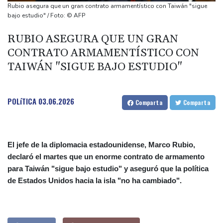
del ídolo mundial
Rubio asegura que un gran contrato armamentístico con Taiwán "sigue
Una niña herida muere y eleva a ocho los fallecidos por el
bajo estudio" / Foto: © AFP
tiroteo en escuela tailandesa
RUBIO ASEGURA QUE UN GRAN
París obliga a usuarios de patinetas eléctricas a llevar casco
CONTRATO ARMAMENTÍSTICO CON
ante aumento de lesiones
TAIWÁN "SIGUE BAJO ESTUDIO"
Muere el padre de Lionel Messi a los 68 años
Apple y OpenAI escalan su batalla legal por robo de secretos
comerciales
POLíTICA
03.06.2026
Comparta
Comparta
El jefe de la diplomacia estadounidense, Marco Rubio,
declaró el martes que un enorme contrato de armamento
para Taiwán "sigue bajo estudio" y aseguró que la política
de Estados Unidos hacia la isla "no ha cambiado".