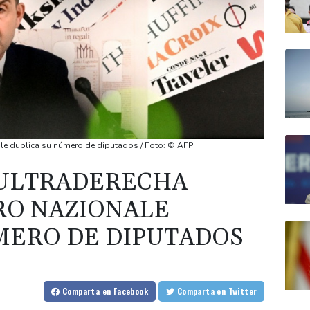
nale duplica su número de diputados / Foto: © AFP
 ULTRADERECHA
RO NAZIONALE
MERO DE DIPUTADOS
Comparta
en Facebook
Comparta
en Twitter