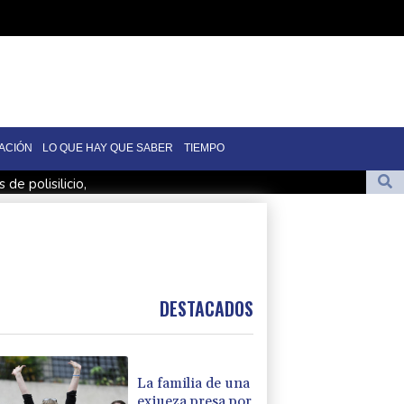
ACIÓN
LO QUE HAY QUE SABER
TIEMPO
e polisilicio,
icos planea eludir la restricción de las redes sociales
rarán a EEUU en el Mundial de básquet femenino
hinchado y resignado, contó su masajista
uta, según unos forenses
DESTACADOS
La familia de una
exjueza presa por