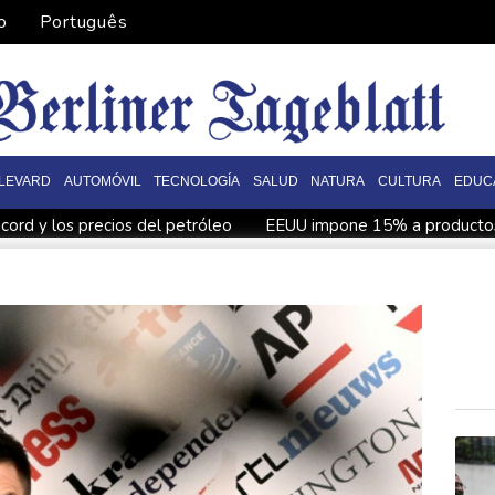
o
Português
LEVARD
AUTOMÓVIL
TECNOLOGÍA
SALUD
NATURA
CULTURA
EDUC
cord y los precios del petróleo
EEUU impone 15% a productos d
fensa, según fuentes cercanas
La mayoría de adolescentes britán
e los Marineros por una pelea
Caitlin Clark y A'ja Wilson lide
olegio de Tailandia
Maradona pasó sus últimos días postrado, 
o"
Llega a 80 el saldo de muertos que trataban de llegar a Ce