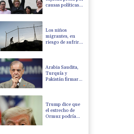
causas políticas
pide cerrar su
caso por una
grave
enfermedad
Los niños
migrantes, en
riesgo de sufrir
abusos en las
calles de Ceuta,
alertan las
oenegés
Arabia Saudita,
Turquía y
Pakistán firmarán
un acuerdo de
defensa, según
fuentes cercanas
Trump dice que
el estrecho de
Ormuz podría
reabrirse
"pronto"