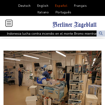
Deutsch
English
Español
Français
Italiano
Português
Indonesia lucha contra incendio en el monte Bromo mientras se
instala El Niño
Washington extiende el control de las redes sociales a los
solicitantes de visado
Las autoridades sirias revisan el balance de la explosión en las
afueras de Damasco, sin víctimas mortales
El banco central de México mantiene su tasa de referencia sin
cambios
Boca Juniors suma poder ofensivo: anuncia la llegada de Enner
Valencia
Las autoridades reportan un caso de sarampión en un parque de