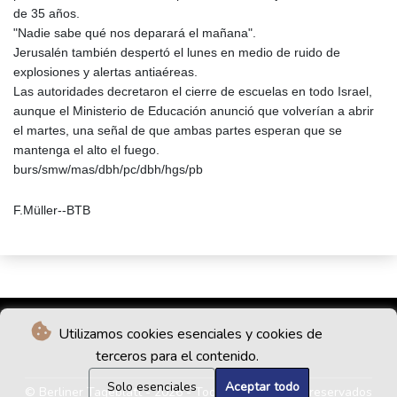
de 35 años.
"Nadie sabe qué nos deparará el mañana".
Jerusalén también despertó el lunes en medio de ruido de
explosiones y alertas antiaéreas.
Las autoridades decretaron el cierre de escuelas en todo Israel,
aunque el Ministerio de Educación anunció que volverían a abrir
el martes, una señal de que ambas partes esperan que se
mantenga el alto el fuego.
burs/smw/mas/dbh/pc/dbh/hgs/pb
F.Müller--BTB
Utilizamos cookies esenciales y cookies de
terceros para el contenido.
Solo esenciales
Aceptar todo
© Berliner Tageblatt - 2026 - Todos los derechos reservados