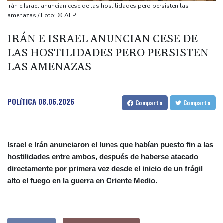
Universal Studios en California
Irán e Israel anuncian cese de las hostilidades pero persisten las
Detienen en México a un exgobernador por el caso de 43
amenazas / Foto: © AFP
estudiantes desaparecidos
IRÁN E ISRAEL ANUNCIAN CESE DE
La Federación Noruega de Fútbol pide la dimisión de Infantino
LAS HOSTILIDADES PERO PERSISTEN
Israel rechaza retirarse de más zonas del sur del Líbano
LAS AMENAZAS
Las entidades militares de Cuba, en la mira de Washington
POLíTICA
08.06.2026
Comparta
Comparta
Israel e Irán anunciaron el lunes que habían puesto fin a las
hostilidades entre ambos, después de haberse atacado
directamente por primera vez desde el inicio de un frágil
alto el fuego en la guerra en Oriente Medio.