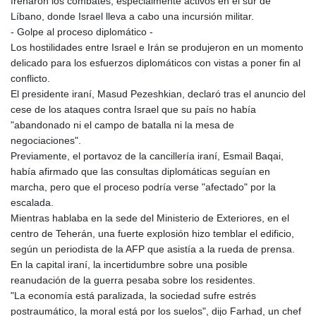
frenaron los combates, especialmente activos en el sur de
Líbano, donde Israel lleva a cabo una incursión militar.
- Golpe al proceso diplomático -
Los hostilidades entre Israel e Irán se produjeron en un momento
delicado para los esfuerzos diplomáticos con vistas a poner fin al
conflicto.
El presidente iraní, Masud Pezeshkian, declaró tras el anuncio del
cese de los ataques contra Israel que su país no había
"abandonado ni el campo de batalla ni la mesa de
negociaciones".
Previamente, el portavoz de la cancillería iraní, Esmail Baqai,
había afirmado que las consultas diplomáticas seguían en
marcha, pero que el proceso podría verse "afectado" por la
escalada.
Mientras hablaba en la sede del Ministerio de Exteriores, en el
centro de Teherán, una fuerte explosión hizo temblar el edificio,
según un periodista de la AFP que asistía a la rueda de prensa.
En la capital iraní, la incertidumbre sobre una posible
reanudación de la guerra pesaba sobre los residentes.
"La economía está paralizada, la sociedad sufre estrés
postraumático, la moral está por los suelos", dijo Farhad, un chef