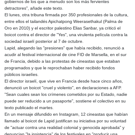
gobiernos de los que a menudo son los más fervientes
detractores", añade este texto.
El lunes, otra tribuna firmada por 350 profesionales de la cultura,
entre ellos el tailandés Apichatpong Weerasethakul (Palma de
Oro en 2010) y el escritor palestino Elias Sanbar, ya criticó el
boicot contra el director de "Yes", una virulenta película contra la
sociedad israelí posterior al 7 de octubre.
Lapid, alegando las "presiones" que había recibido, renunció a
acudir al festival internacional de cine FID de Marsella, en el sur
de Francia, debido a las protestas de cineastas que estaban
programados y que le reprochaban haber recibido fondos
públicos israelíes.
El director israelí, que vive en Francia desde hace cinco años,
denunció un boicot "cruel y violento", en declaraciones a AFP.
"Sean cuales sean los crímenes cometidos por su Estado, nadie
puede ser reducido a un pasaporte", sostiene el colectivo en su
texto publicado el martes.
En un mensaje difundido en Instagram, 12 cineastas que habían
llamado al boicot de Lapid justifican su iniciativa por su voluntad
de "actuar contra una realidad colonial y genocida aprobada" y
denuncian "la insistencia" de los festivales en "producir una