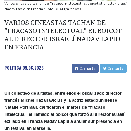
Diomandé
Varios cineastas tachan de "fracaso intelectual" el boicot al director israelí
El mexicano Del Toro renueva con el UAE hasta 2031
Nadav Lapid en Francia / Foto: © AFP/Archivos
El doloroso baile de cifras de desaparecidos en los sismos en
VARIOS CINEASTAS TACHAN DE
Venezuela
"FRACASO INTELECTUAL" EL BOICOT
Un comité del Senado de EEUU declara en desacato al ex
AL DIRECTOR ISRAELÍ NADAV LAPID
responsable de la lucha anticovid Anthony Fauci
EN FRANCIA
POLíTICA
09.06.2026
Comparta
Comparta
Un colectivo de artistas, entre ellos el oscarizado director
francés Michel Hazanavicius y la actriz estadounidense
Natalie Portman, calificaron el martes de "fracaso
intelectual" el llamado al boicot que forzó al director israelí
exiliado en Francia Nadav Lapid a anular sur presencia en
un festival en Marsella.