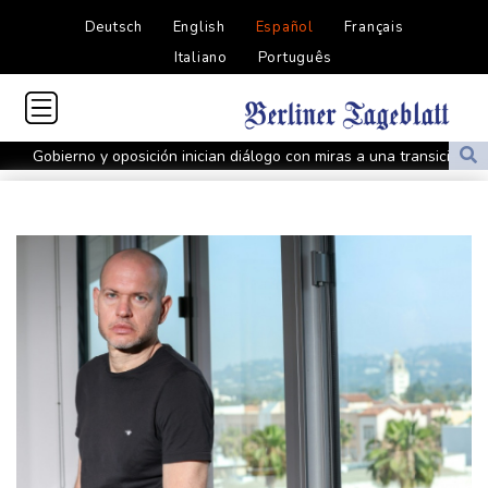
Deutsch
English
Español
Français
Italiano
Português
Gobierno y oposición inician diálogo con miras a una transición
política en Venezuela
Infantino encuentra amparo en África ante la presión de la UEFA
El Real Madrid zanja las especulaciones y renueva a Vinícius
hasta 2032
Infantino bajo presión de la UEFA y la Conmebol
Yan Diomandé, la nueva joya del Real Madrid vale 160 millones
de dólares
Muere bajo arresto domiciliario en Venezuela un preso político de
origen uruguayo
El Real Madrid anuncia el fichaje del extremo marfileño Yan