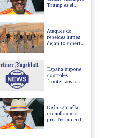
Trump es el
nuevo presidente
de Colombia
Ataques de
rebeldes hutíes
dejan 10 muertos
en región
petrolera de
Yemen
España impone
controles
fronterizos a
Italia en medio de
crisis por
migrantes
De la Espriella:
un millonario
pro-Trump en la
presidencia de
Colombia