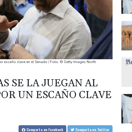
un escaño clave en el Senado / Foto: © Getty Images North
S SE LA JUEGAN AL
POR UN ESCAÑO CLAVE
Comparta
en Facebook
Comparta
en Twitter