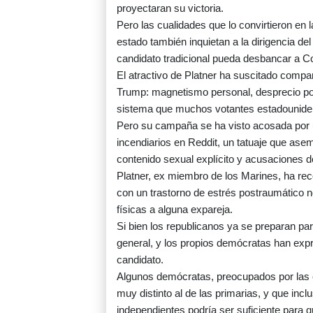
proyectaran su victoria.
Pero las cualidades que lo convirtieron en
estado también inquietan a la dirigencia d
candidato tradicional pueda desbancar a Co
El atractivo de Platner ha suscitado compa
Trump: magnetismo personal, desprecio por 
sistema que muchos votantes estadouniden
Pero su campaña se ha visto acosada por un
incendiarios en Reddit, un tatuaje que ase
contenido sexual explícito y acusaciones d
Platner, ex miembro de los Marines, ha reco
con un trastorno de estrés postraumático n
físicas a alguna expareja.
Si bien los republicanos ya se preparan par
general, y los propios demócratas han exp
candidato.
Algunos demócratas, preocupados por las 
muy distinto al de las primarias, y que inc
independientes podría ser suficiente para q