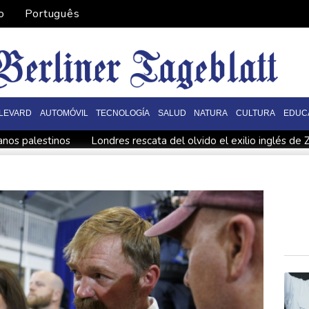
o
Português
LEVARD
AUTOMÓVIL
TECNOLOGÍA
SALUD
NATURA
CULTURA
EDUC
ianos palestinos
Londres rescata del olvido el exilio inglés de Z
 Costa Rica
De la Espriella: un showman pro-Trump es el nue
rolera de Yemen
España impone controles fronterizos a Italia e
ica
De la Espriella: un millonario pro-Trump en la presidencia 
 fronterizos
Exabogado de Trump listo para ser confirmado co