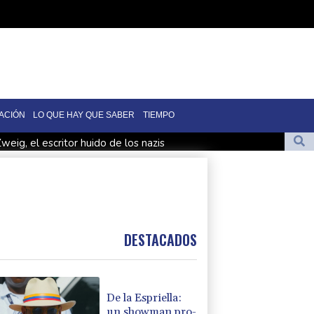
ACIÓN
LO QUE HAY QUE SABER
TIEMPO
weig, el escritor huido de los nazis
vo presidente de Colombia
n medio de crisis por migrantes
de Colombia
mo fiscal general de EEUU
DESTACADOS
De la Espriella:
un showman pro-