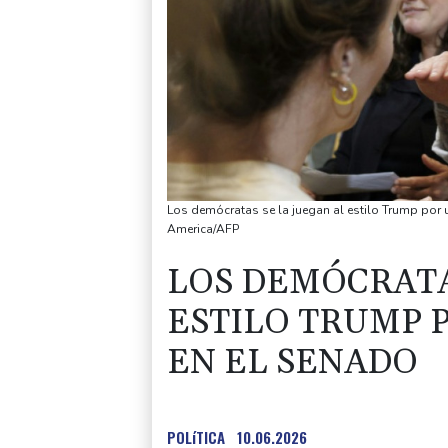
Los demócratas se la juegan al estilo Trump por 
America/AFP
LOS DEMÓCRATA
ESTILO TRUMP 
EN EL SENADO
POLíTICA
10.06.2026