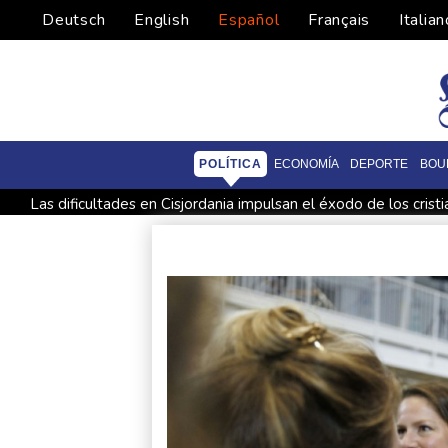
Deutsch
English
Español
Français
Italian
POLÍTICA
ECONOMÍA
DEPORTE
BOU
Las dificultades en Cisjordania impulsan el éxodo de los crist
Nocturna y cafetera, la nueva especie de rana descubierta en
Ataques de rebeldes hutíes dejan 10 muertos en región pet
Infantino recibe en Colombia el apoyo del fútbol de Sudamér
España lanza un ultimátum a Italia para que levante controles