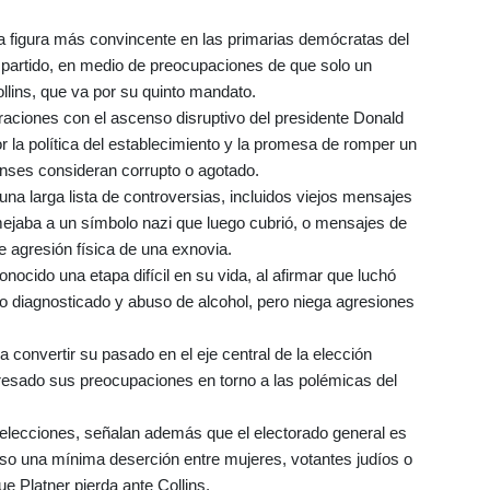
 la figura más convincente en las primarias demócratas del
el partido, en medio de preocupaciones de que solo un
llins, que va por su quinto mandato.
raciones con el ascenso disruptivo del presidente Donald
la política del establecimiento y la promesa de romper un
ses consideran corrupto o agotado.
a larga lista de controversias, incluidos viejos mensajes
mejaba a un símbolo nazi que luego cubrió, o mensajes de
e agresión física de una exnovia.
nocido una etapa difícil en su vida, al afirmar que luchó
o diagnosticado y abuso de alcohol, pero niega agresiones
a convertir su pasado en el eje central de la elección
resado sus preocupaciones en torno a las polémicas del
elecciones, señalan además que el electorado general es
luso una mínima deserción entre mujeres, votantes judíos o
ue Platner pierda ante Collins.