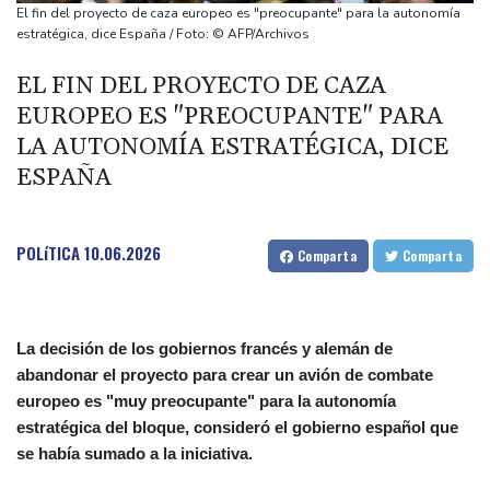
origen uruguayo
El fin del proyecto de caza europeo es "preocupante" para la autonomía
El Real Madrid anuncia el fichaje del extremo marfileño Yan
estratégica, dice España / Foto: © AFP/Archivos
Diomandé
EL FIN DEL PROYECTO DE CAZA
El mexicano Del Toro renueva con el UAE hasta 2031
EUROPEO ES "PREOCUPANTE" PARA
El doloroso baile de cifras de desaparecidos en los sismos en
LA AUTONOMÍA ESTRATÉGICA, DICE
Venezuela
ESPAÑA
POLíTICA
10.06.2026
Comparta
Comparta
La decisión de los gobiernos francés y alemán de
abandonar el proyecto para crear un avión de combate
europeo es "muy preocupante" para la autonomía
estratégica del bloque, consideró el gobierno español que
se había sumado a la iniciativa.