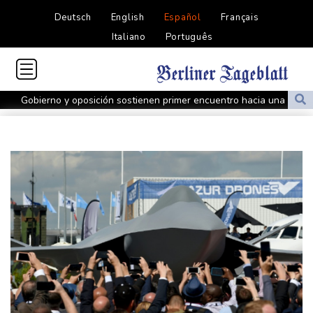
Deutsch
English
Español
Français
Italiano
Português
Gobierno y oposición sostienen primer encuentro hacia una
transición política en Venezuela
Gobierno y oposición inician diálogo con miras a una transición
política en Venezuela
Infantino encuentra amparo en África ante la presión de la UEFA
El Real Madrid zanja las especulaciones y renueva a Vinícius
hasta 2032
Infantino bajo presión de la UEFA y la Conmebol
Yan Diomandé, la nueva joya del Real Madrid vale 160 millones
de dólares
Muere bajo arresto domiciliario en Venezuela un preso político de