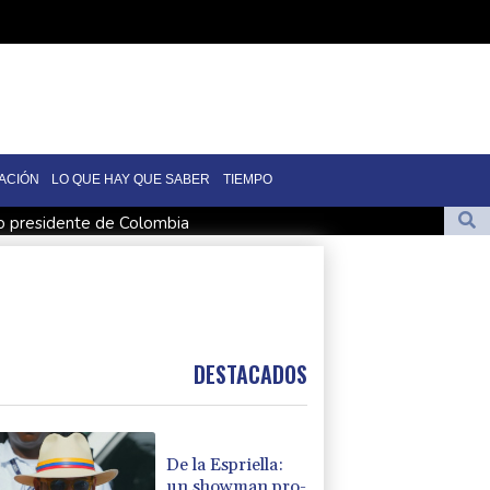
ACIÓN
LO QUE HAY QUE SABER
TIEMPO
vo presidente de Colombia
n medio de crisis por migrantes
de Colombia
mo fiscal general de EEUU
en Yemen con ataques en una región petrolera
DESTACADOS
De la Espriella:
un showman pro-