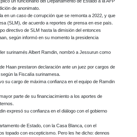
explicó un funcionario del Departamento de Estado a la AFP
dición de anonimato.
da en un caso de corrupción que se remonta a 2022, y que
sa (SLM), de acuerdo a reportes de prensa en ese país.
ipo directivo de SLM hasta la dimisión del entonces
Haan, según informó en su momento la presidencia
ciller surinamés Albert Ramdin, nombró a Jessurun como
de Haan prestaron declaración ante un juez por cargos de
, según la Fiscalía surinamesa.
uvo su cargo de máxima confianza en el equipo de Ramdin
ayor parte de su financiacimiento a los aportes de
ternos.
din expresó su confianza en el diálogo con el gobierno
rtamento de Estado, con la Casa Blanca, con el
s topado con escepticismo. Pero les he dicho: dennos