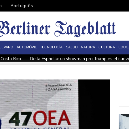
o
Português
LEVARD
AUTOMÓVIL
TECNOLOGÍA
SALUD
NATURA
CULTURA
EDUC
 Costa Rica
De la Espriella: un showman pro-Trump es el nue
rolera de Yemen
España impone controles fronterizos a Italia e
ica
De la Espriella: un millonario pro-Trump en la presidencia 
 fronterizos
Exabogado de Trump listo para ser confirmado co
en "Ray of Light"
Los rebeldes hutíes continúan su ofensiva 