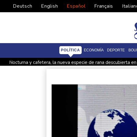
Deutsch
English
Español
Français
Italian
POLÍTICA
ECONOMÍA
DEPORTE
BOU
Nocturna y cafetera, la nueva especie de rana descubierta en
Ataques de rebeldes hutíes dejan 10 muertos en región pet
Infantino recibe en Colombia el apoyo del fútbol de Sudamér
España lanza un ultimátum a Italia para que levante controles
Muere el productor William Orbit, que colaboró con Madonna 