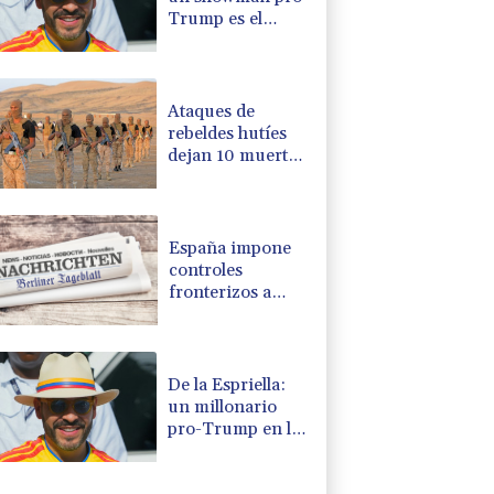
Trump es el
nuevo presidente
de Colombia
Ataques de
rebeldes hutíes
dejan 10 muertos
en región
petrolera de
Yemen
España impone
controles
fronterizos a
Italia en medio de
crisis por
migrantes
De la Espriella:
un millonario
pro-Trump en la
presidencia de
Colombia