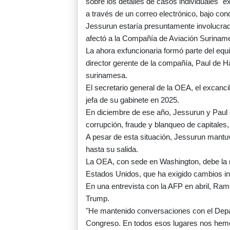
sobre los detalles de casos individuales" 
a través de un correo electrónico, bajo con
Jessurun estaría presuntamente involucra
afectó a la Compañía de Aviación Suriname
La ahora exfuncionaria formó parte del equ
director gerente de la compañía, Paul de 
surinamesa.
El secretario general de la OEA, el excan
jefa de su gabinete en 2025.
En diciembre de ese año, Jessurun y Paul 
corrupción, fraude y blanqueo de capitales
A pesar de esta situación, Jessurun mant
hasta su salida.
La OEA, con sede en Washington, debe la m
Estados Unidos, que ha exigido cambios in
En una entrevista con la AFP en abril, Ram
Trump.
"He mantenido conversaciones con el Depa
Congreso. En todos esos lugares nos hemo