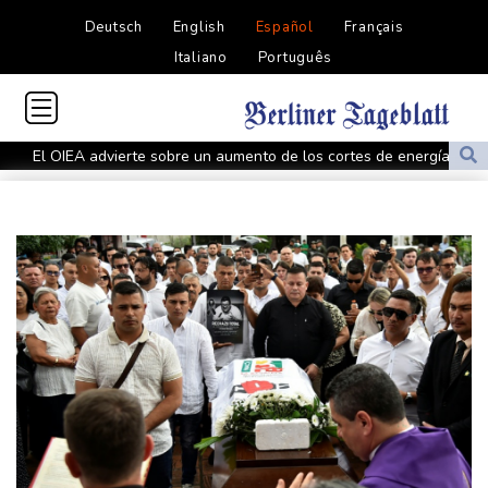
Deutsch
English
Español
Français
Italiano
Português
El OIEA advierte sobre un aumento de los cortes de energía en
una planta nuclear en Ucrania
Un adolescente mata a sus abuelos, a alumnos y a profesores
en Tailandia
México refuerza la seguridad tras la suspensión de los envíos de
aguacate a EEUU
Los rebeldes hutíes matan a más de 60 soldados de las fuerzas
gubernamentales en Yemen
El Paris Saint-Germain anuncia el fichaje de Maghnès Akliouche
Corea del Norte recomienda la sopa de perro para combatir el
calor