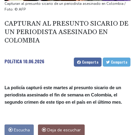
Hallan varios renos muertos por causas desconocidas en el
Capturan al presunto sicario de un periodista asesinado en Colombia /
Ártico
Foto: © AFP
Boca se pone a prueba ante el líder Vélez y River busca frenar
CAPTURAN AL PRESUNTO SICARIO DE
su crisis
UN PERIODISTA ASESINADO EN
EEUU sanciona al ministro de las Fuerzas Armadas cubano y a la
COLOMBIA
cúpula de la industria militar
La cantante y actriz francesa Vanessa Paradis se separa de su
esposo
POLíTICA
10.06.2026
Comparta
Comparta
La policía capturó este martes al presunto sicario de un
periodista asesinado el fin de semana en Colombia, el
segundo crimen de este tipo en el país en el último mes.
Escucha
Deja de escuchar