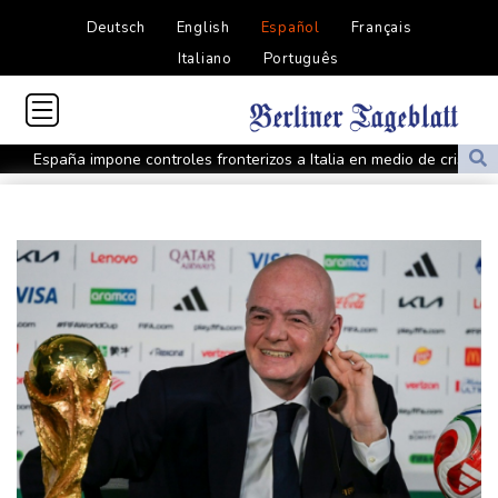
Deutsch
English
Español
Français
Italiano
Português
España impone controles fronterizos a Italia en medio de crisis
por migrantes
Infantino recibe en Colombia el apoyo del fútbol de Sudamérica
De la Espriella: un millonario pro-Trump en la presidencia de
Colombia
España lanza un ultimátum a Italia para que levante controles
fronterizos
Exabogado de Trump listo para ser confirmado como fiscal
general de EEUU
Muere el productor William Orbit, que colaboró con Madonna en
"Ray of Light"