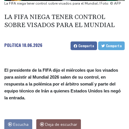
Los rebeldes hutíes continúan su ofensiva en Yemen con
La FIFA niega tener control sobre visados para el Mundial / Foto: © AFP
ataques en una región petrolera
LA FIFA NIEGA TENER CONTROL
La OMS propone probar en RDC una vacuna ya existente contra
SOBRE VISADOS PARA EL MUNDIAL
otra cepa del ébola
Arabia Saudita, Pakistán y Turquía firman un pacto de defensa
en medio de la tensión con Irán
POLíTICA
10.06.2026
Comparta
Comparta
México y Perú restablecen sus relaciones diplomáticas tras una
disputa por asilo
El presidente de la FIFA dijo el miércoles que los visados
para asistir al Mundial 2026 salen de su control, en
respuesta a la polémica por el árbitro somalí y parte del
equipo técnico de Irán a quienes Estados Unidos les negó
la entrada.
Escucha
Deja de escuchar