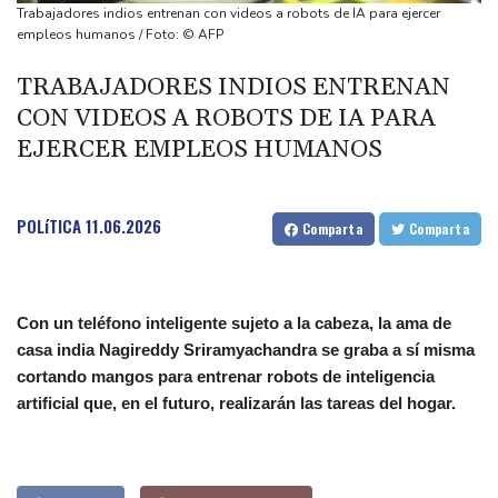
responsable de la lucha anticovid Anthony Fauci
Trabajadores indios entrenan con videos a robots de IA para ejercer
Irán amenazó con "dejar a oscuras" el Golfo en caso de ataques
empleos humanos / Foto: © AFP
de EEUU
TRABAJADORES INDIOS ENTRENAN
Netflix estrenará en primicia un adelanto del videojuego GTA VI
CON VIDEOS A ROBOTS DE IA PARA
Aumento récord de las notificaciones por radicalización en Reino
EJERCER EMPLEOS HUMANOS
Unido
POLíTICA
11.06.2026
Comparta
Comparta
Con un teléfono inteligente sujeto a la cabeza, la ama de
casa india Nagireddy Sriramyachandra se graba a sí misma
cortando mangos para entrenar robots de inteligencia
artificial que, en el futuro, realizarán las tareas del hogar.