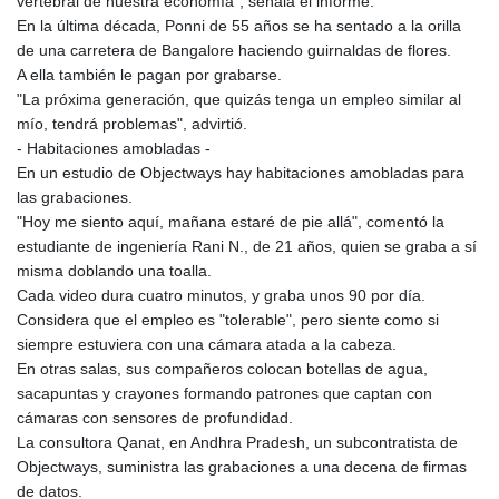
vertebral de nuestra economía", señala el informe.
En la última década, Ponni de 55 años se ha sentado a la orilla
de una carretera de Bangalore haciendo guirnaldas de flores.
A ella también le pagan por grabarse.
"La próxima generación, que quizás tenga un empleo similar al
mío, tendrá problemas", advirtió.
- Habitaciones amobladas -
En un estudio de Objectways hay habitaciones amobladas para
las grabaciones.
"Hoy me siento aquí, mañana estaré de pie allá", comentó la
estudiante de ingeniería Rani N., de 21 años, quien se graba a sí
misma doblando una toalla.
Cada video dura cuatro minutos, y graba unos 90 por día.
Considera que el empleo es "tolerable", pero siente como si
siempre estuviera con una cámara atada a la cabeza.
En otras salas, sus compañeros colocan botellas de agua,
sacapuntas y crayones formando patrones que captan con
cámaras con sensores de profundidad.
La consultora Qanat, en Andhra Pradesh, un subcontratista de
Objectways, suministra las grabaciones a una decena de firmas
de datos.