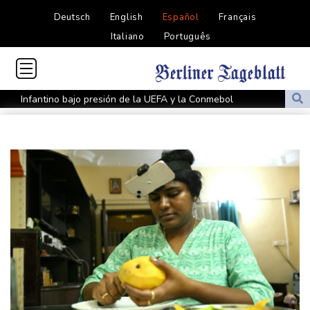
Deutsch
English
Español
Français
Italiano
Português
Infantino bajo presión de la UEFA y la Conmebol
Yan Diomandé, la nueva joya del Real Madrid vale 160 millones
de dólares
Muere bajo arresto domiciliario en Venezuela un preso político de
origen uruguayo
El Real Madrid anuncia el fichaje del extremo marfileño Yan
Diomandé
El mexicano Del Toro renueva con el UAE hasta 2031
El doloroso baile de cifras de desaparecidos en los sismos en
Venezuela
Un comité del Senado de EEUU declara en desacato al ex