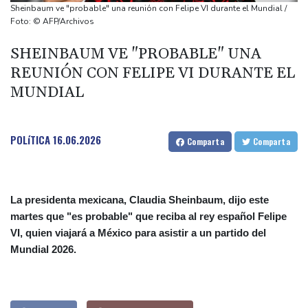
Venezuela
Sheinbaum ve "probable" una reunión con Felipe VI durante el Mundial /
Un comité del Senado de EEUU declara en desacato al ex
Foto: © AFP/Archivos
responsable de la lucha anticovid Anthony Fauci
SHEINBAUM VE "PROBABLE" UNA
Irán amenazó con "dejar a oscuras" el Golfo en caso de ataques
REUNIÓN CON FELIPE VI DURANTE EL
de EEUU
MUNDIAL
Netflix estrenará en primicia un adelanto del videojuego GTA VI
POLíTICA
16.06.2026
Comparta
Comparta
La presidenta mexicana, Claudia Sheinbaum, dijo este
martes que "es probable" que reciba al rey español Felipe
VI, quien viajará a México para asistir a un partido del
Mundial 2026.