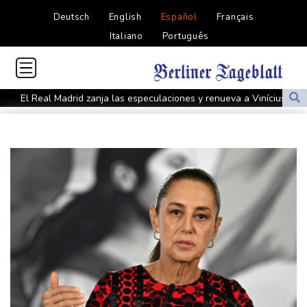
Deutsch
English
Español
Français
Italiano
Português
El Real Madrid zanja las especulaciones y renueva a Vinícius
hasta 2032
Infantino bajo presión de la UEFA y la Conmebol
Yan Diomandé, la nueva joya del Real Madrid vale 160 millones
de dólares
Muere bajo arresto domiciliario en Venezuela un preso político de
origen uruguayo
El Real Madrid anuncia el fichaje del extremo marfileño Yan
Diomandé
El mexicano Del Toro renueva con el UAE hasta 2031
El doloroso baile de cifras de desaparecidos en los sismos en