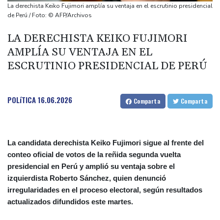
del ídolo mundial
La derechista Keiko Fujimori amplía su ventaja en el escrutinio presidencial
Una niña herida muere y eleva a ocho los fallecidos por el
de Perú / Foto: © AFP/Archivos
tiroteo en escuela tailandesa
LA DERECHISTA KEIKO FUJIMORI
París obliga a usuarios de patinetas eléctricas a llevar casco
AMPLÍA SU VENTAJA EN EL
ante aumento de lesiones
ESCRUTINIO PRESIDENCIAL DE PERÚ
Muere el padre de Lionel Messi a los 68 años
Apple y OpenAI escalan su batalla legal por robo de secretos
comerciales
POLíTICA
16.06.2026
Comparta
Comparta
La candidata derechista Keiko Fujimori sigue al frente del
conteo oficial de votos de la reñida segunda vuelta
presidencial en Perú y amplió su ventaja sobre el
izquierdista Roberto Sánchez, quien denunció
irregularidades en el proceso electoral, según resultados
actualizados difundidos este martes.