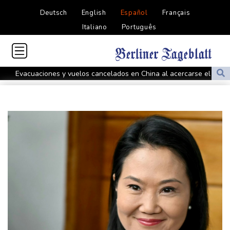
Deutsch
English
Español
Français
Italiano
Português
Evacuaciones y vuelos cancelados en China al acercarse el tifón
Dolphin
Llega Messi a Argentina para despedir a su padre Jorge tras su
muerte
La FIFA contraataca y denuncia "un esfuerzo concertado para
socavar a su presidente"
Erupción del Etna obliga a suspender llegadas a un aeropuerto
de Sicilia
Bulgaria convoca al embajador de Ucrania tras explosión de un
dron en su territorio
Muere el padre de Lionel Messi a los 68 años, el hombre detrás