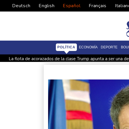
Deutsch
English
Español
Français
Italian
POLÍTICA
ECONOMÍA
DEPORTE
BOU
La flota de acorazados de la clase Trump apunta a ser una de 
Kast anuncia un paquete de reformas legislativas contra el c
EEUU y países aliados en la OEA piden una reunión extraordin
El gobierno de Colombia alerta sobre posibles "actos de terro
Alemania alerta sobre una "nueva amenaza" tras un incidente 
Finaliza la erupción del volcán de Fuego en Guatemala, que 