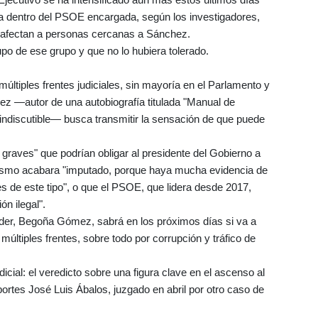
a dentro del PSOE encargada, según los investigadores,
ue afectan a personas cercanas a Sánchez.
po de ese grupo y que no lo hubiera tolerado.
ltiples frentes judiciales, sin mayoría en el Parlamento y
ez —autor de una autobiografía titulada "Manual de
co indiscutible— busca transmitir la sensación de que puede
graves" que podrían obligar al presidente del Gobierno a
l mismo acabara "imputado, porque haya mucha evidencia de
s de este tipo", o que el PSOE, que lidera desde 2017,
ón ilegal".
líder, Begoña Gómez, sabrá en los próximos días si va a
múltiples frentes, sobre todo por corrupción y tráfico de
cial: el veredicto sobre una figura clave en el ascenso al
rtes José Luis Ábalos, juzgado en abril por otro caso de