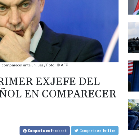
n comparecer ante un juez / Foto: © AFP
PRIMER EXJEFE DEL
AÑOL EN COMPARECER
Comparta
en Facebook
Comparta
en Twitter