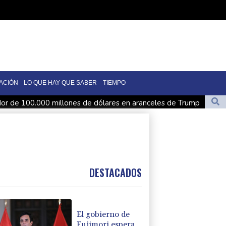
ACIÓN
LO QUE HAY QUE SABER
TIEMPO
r de 100.000 millones de dólares en aranceles de Trump
nte a la cercanía con EEUU
ad de Nigeria rescatan a más de 300 rehenes
DESTACADOS
 aguacate por una alerta de violencia en México
El gobierno de
Fujimori espera