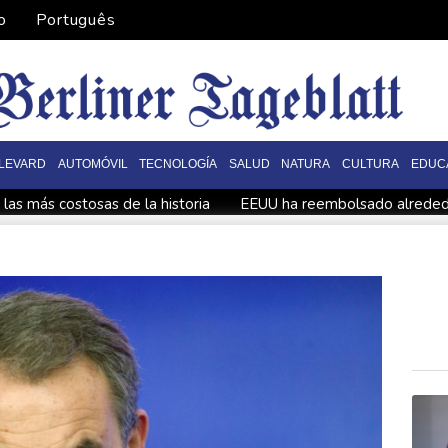
o
Português
LEVARD
AUTOMÓVIL
TECNOLOGÍA
SALUD
NATURA
CULTURA
EDUC
las más costosas de la historia
EEUU ha reembolsado alrededo
rimen organizado en Chile
La izquierda venezolana se fisura fre
aria de cancilleres sobre Nicaragua
rismo" durante la investidura presidencial
Fuerzas de segurid
en un aeropuerto clave para los envíos a Ucrania
forzó a una evacuación masiva
EEUU suspende importaciones de