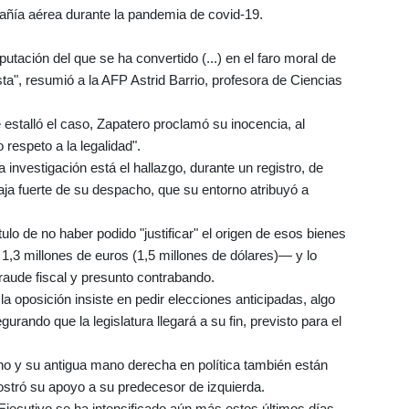
añía aérea durante la pandemia de covid-19.
utación del que se ha convertido (...) en el faro moral de
ta", resumió a la AFP Astrid Barrio, profesora de Ciencias
 estalló el caso, Zapatero proclamó su inocencia, al
respeto a la legalidad".
investigación está el hallazgo, durante un registro, de
aja fuerte de su despacho, que su entorno atribuyó a
tulo de no haber podido "justificar" el origen de esos bienes
,3 millones de euros (1,5 millones de dólares)— y lo
raude fiscal y presunto contrabando.
a oposición insiste en pedir elecciones anticipadas, algo
rando que la legislatura llegará a su fin, previsto para el
no y su antigua mano derecha en política también están
mostró su apoyo a su predecesor de izquierda.
 Ejecutivo se ha intensificado aún más estos últimos días