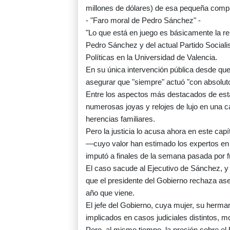
millones de dólares) de esa pequeña comp
- "Faro moral de Pedro Sánchez" -
"Lo que está en juego es básicamente la rep
Pedro Sánchez y del actual Partido Socialis
Políticas en la Universidad de Valencia.
En su única intervención pública desde que
asegurar que "siempre" actuó "con absoluto 
Entre los aspectos más destacados de esta 
numerosas joyas y relojes de lujo en una c
herencias familiares.
Pero la justicia lo acusa ahora en este capí
—cuyo valor han estimado los expertos en 1
imputó a finales de la semana pasada por f
El caso sacude al Ejecutivo de Sánchez, y l
que el presidente del Gobierno rechaza asegu
año que viene.
El jefe del Gobierno, cuya mujer, su herma
implicados en casos judiciales distintos, 
Pero, al mismo tiempo, la presión sobre el