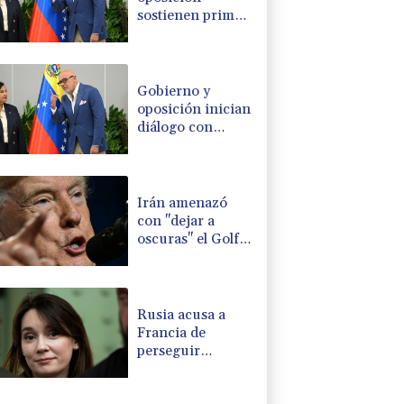
sostienen primer
encuentro hacia
una transición
política en
Venezuela
Gobierno y
oposición inician
diálogo con
miras a una
transición
política en
Venezuela
Irán amenazó
con "dejar a
oscuras" el Golfo
en caso de
ataques de EEUU
Rusia acusa a
Francia de
perseguir
políticamente a la
periodista Xenia