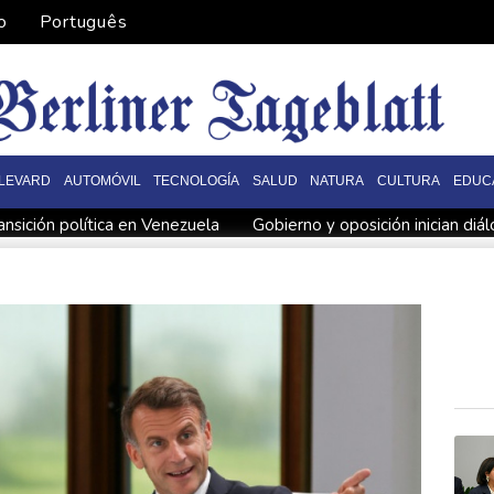
o
Português
LEVARD
AUTOMÓVIL
TECNOLOGÍA
SALUD
NATURA
CULTURA
EDUC
ansición política en Venezuela
Gobierno y oposición inician diá
EFA
El Real Madrid zanja las especulaciones y renueva a Viníci
es de dólares
Muere bajo arresto domiciliario en Venezuela un
 Diomandé
El mexicano Del Toro renueva con el UAE hasta 203
n Venezuela