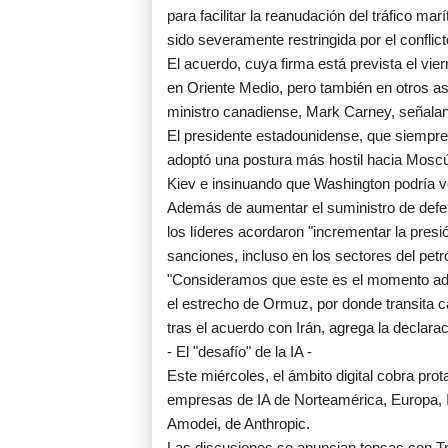
para facilitar la reanudación del tráfico m
sido severamente restringida por el conflict
El acuerdo, cuya firma está prevista el v
en Oriente Medio, pero también en otros a
ministro canadiense, Mark Carney, señala
El presidente estadounidense, que siempre 
adoptó una postura más hostil hacia Moscú
Kiev e insinuando que Washington podría v
Además de aumentar el suministro de defen
los líderes acordaron "incrementar la pres
sanciones, incluso en los sectores del petró
"Consideramos que este es el momento ad
el estrecho de Ormuz, por donde transita c
tras el acuerdo con Irán, agrega la declarac
- El "desafío" de la IA -
Este miércoles, el ámbito digital cobra pro
empresas de IA de Norteamérica, Europa, I
Amodei, de Anthropic.
Las discusiones se anuncian tensas con 