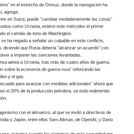
arítimo" en el estrecho de Ormuz, donde la navegación ha
o, agrega.
iernes en Suiza, puede "cambiar verdaderamente las cosas"
suntos como Ucrania, estimó este miércoles el primer
ndo el cambio de tono de Washington.
se ha negado a señalar un culpable en este conflicto,
, diciendo que Rusia debería "alcanzar un acuerdo" con
olver a imponer las sanciones levantadas.
sa aérea a Ucrania, tras más de cuatro años de guerra,
ión sobre la economía de guerra rusa" reforzando las
leo y el gas.
ecuado para avanzar con medidas adicionales" ahora que
asi el 20% de la producción petrolera, se está reabriendo
ión.
tagonismo con el almuerzo, al que se invitó a directivos de
ndia y Japón, entre ellos Sam Altman, de OpenAI, y Dario
Trump, máxime cuando los reclamos de más seguridad por