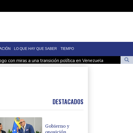
ACIÓN
LO QUE HAY QUE SABER
TIEMPO
logo con miras a una transición política en Venezuela
us hasta 2032
Infantino bajo presión de la UEFA y la Conmebol
 preso político de origen uruguayo
1
DESTACADOS
Gobierno y
oposición