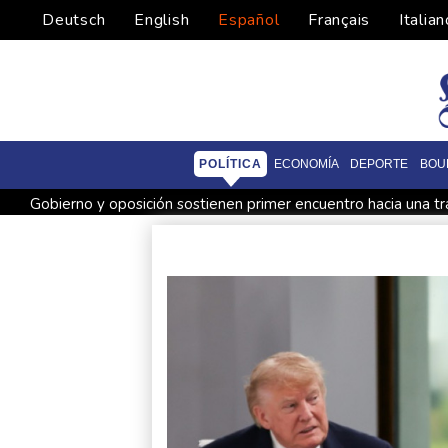
Deutsch
English
Español
Français
Italian
POLÍTICA
ECONOMÍA
DEPORTE
BOU
Gobierno y oposición sostienen primer encuentro hacia una tr
Infantino encuentra amparo en África ante la presión de la U
Yan Diomandé, la nueva joya del Real Madrid vale 160 millon
El Real Madrid anuncia el fichaje del extremo marfileño Yan
El doloroso baile de cifras de desaparecidos en los sismos e