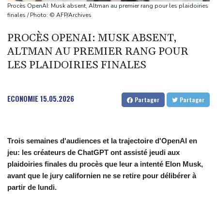
répit" le narcotrafic
Procès OpenAI: Musk absent, Altman au premier rang pour les plaidoiries
Le rappeur Moha La Squale condamné à deux ans pour des
finales / Photo: © AFP/Archives
violences sur deux femmes
PROCÈS OPENAI: MUSK ABSENT,
Colombie: le président de la Espriella promet de combattre "sans
ALTMAN AU PREMIER RANG POUR
répit le narcoterrorisme"
LES PLAIDOIRIES FINALES
La justice bloque à nouveau la salle de bal de Trump, qui va
saisir la Cour suprême
De la Espriella, un millionnaire pro-Trump à la présidence de la
ECONOMIE
15.05.2026
Partager
Partager
Colombie
Trois semaines d'audiences et la trajectoire d'OpenAI en
jeu: les créateurs de ChatGPT ont assisté jeudi aux
plaidoiries finales du procès que leur a intenté Elon Musk,
avant que le jury californien ne se retire pour délibérer à
partir de lundi.