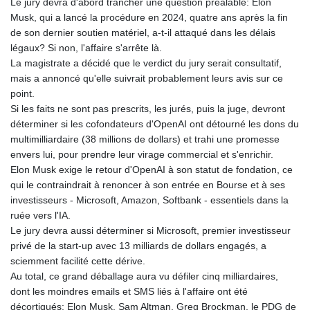
Le jury devra d'abord trancher une question préalable: Elon
Musk, qui a lancé la procédure en 2024, quatre ans après la fin
de son dernier soutien matériel, a-t-il attaqué dans les délais
légaux? Si non, l'affaire s'arrête là.
La magistrate a décidé que le verdict du jury serait consultatif,
mais a annoncé qu'elle suivrait probablement leurs avis sur ce
point.
Si les faits ne sont pas prescrits, les jurés, puis la juge, devront
déterminer si les cofondateurs d'OpenAI ont détourné les dons du
multimilliardaire (38 millions de dollars) et trahi une promesse
envers lui, pour prendre leur virage commercial et s'enrichir.
Elon Musk exige le retour d'OpenAI à son statut de fondation, ce
qui le contraindrait à renoncer à son entrée en Bourse et à ses
investisseurs - Microsoft, Amazon, Softbank - essentiels dans la
ruée vers l'IA.
Le jury devra aussi déterminer si Microsoft, premier investisseur
privé de la start-up avec 13 milliards de dollars engagés, a
sciemment facilité cette dérive.
Au total, ce grand déballage aura vu défiler cinq milliardaires,
dont les moindres emails et SMS liés à l'affaire ont été
décortiqués: Elon Musk, Sam Altman, Greg Brockman, le PDG de