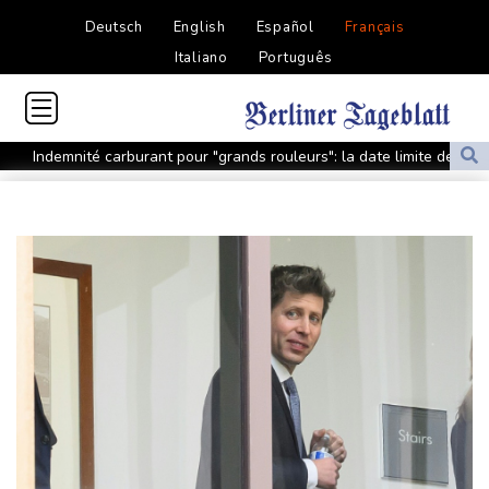
Deutsch
English
Español
Français
Italiano
Português
Indemnité carburant pour "grands rouleurs": la date limite de
dépôt reportée à fin août
"Je ne voulais pas me voir dans les miroirs": l'impact
psychologique de la reconstruction mammaire
Amazon fait construire au Texas une immense centrale à gaz
pour ses centres de données
Présidentielle: Gabriel Attal porte plainte, dénonçant une
ingérence russe
Nocturne et amatrice de café: une nouvelle espèce de grenouille
découverte au Costa Rica
Colombie: le président de la Espriella promet de combattre "sans