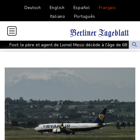
Deutsch
English
Español
Français
Italiano
Português
Foot: le père et agent de Lionel Messi décède à l'âge de 68 ans
Hongrie : le "juge qui a dit non" à Orban choisi par le camp
Magyar pour devenir président
Euro de natation: Léon Marchand forfait sur les 200 et 400 m
quatre nages
Angleterre: le milieu brésilien Bruno Guimaraes rejoint Arsenal
Tour de France: la lauréate sortante Pauline Ferrand-Prévot
abandonne avant la 8e étape
Violences sexuelles sur mineurs : le gouvernement se penche
sur les défaillances des enquêtes
A Kiev, dernier adieu à un bénévole qui a consacré sa vie aux