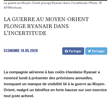
morts
La guerre au Moyen-Orient plonge Ryanair dans l'incertitude / Photo: ©
Euro d'athlétisme: Duplantis, Werro, Jacobs, les stars à suivre à
AFP/Archives
Birmingham
LA GUERRE AU MOYEN-ORIENT
Violences sexuelles sur mineurs: un courrier de Darmanin pointe
PLONGE RYANAIR DANS
les défaillances des enquêtes
L'INCERTITUDE
Le Sénat américain approuve la nomination de Todd Blanche
comme ministre de la Justice
ECONOMIE
18.05.2026
Partager
Partager
La compagnie aérienne à bas coûts irlandaise Ryanair a
renoncé lundi à présenter des prévisions annuelles,
invoquant un manque de visibilité lié à la guerre au Moyen-
Orient, malgré un bénéfice en forte hausse sur son exercice
tout juste achevé.