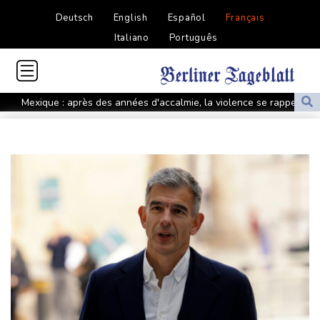
Deutsch
English
Español
Français
Italiano
Português
Mexique : après des années d'accalmie, la violence se rappelle
aux habitants du Zacatecas
Une épave romaine chargée de centaines d'amphores
découverte au large de la Sicile
Euro de natation: Léon Marchand à la fois "déçu" et "soulagé"
après ses forfaits
L'Iran exige pour rouvrir Ormuz que les Etats-Unis acceptent
"toutes" ses conditions
Vols suspendus et évacuations en Chine, où le typhon Dolphin a
touché terre
Vaste feu de forêt dans l'ouest du Canada: 20.000 évacués, l'état