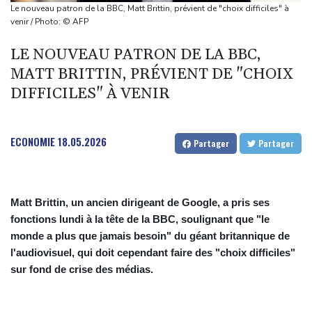
d'urgence déclaré
Le nouveau patron de la BBC, Matt Brittin, prévient de "choix difficiles" à
L'Indonésie saisit 1,3 tonne de kétamine, une des plus grosses
venir / Photo: © AFP
prises jamais réalisées
LE NOUVEAU PATRON DE LA BBC,
L'auteur de la tuerie en Thaïlande avait déjà apporté une
MATT BRITTIN, PRÉVIENT DE "CHOIX
carabine à air comprimé à l'école selon la police
DIFFICILES" À VENIR
Hong Kong enregistre un record de chaleur absolu à 36,9°C
Des échanges de frappes font cinq morts en Ukraine et en
Russie
ECONOMIE
18.05.2026
Partager
Partager
Matt Brittin, un ancien dirigeant de Google, a pris ses
fonctions lundi à la tête de la BBC, soulignant que "le
monde a plus que jamais besoin" du géant britannique de
l'audiovisuel, qui doit cependant faire des "choix difficiles"
sur fond de crise des médias.