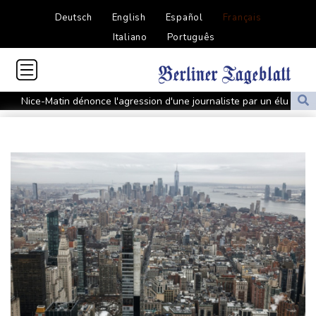
Deutsch
English
Español
Français
Italiano
Português
Nice-Matin dénonce l'agression d'une journaliste par un élu
municipal de Cagnes-sur-Mer
Face à la guerre, Arabie saoudite, Pakistan et Turquie scellent un
pacte de défense
Euro de natation: Olivier et Fontaine offrent aux Bleus deux
médailles en eau libre
L'Eglise détaille le riche programme du pape en France fin
septembre
Les Bourses européennes en hausse dans l'attente des chiffres
de l'emploi américain
Duralex: deux entrepreneurs français et un fonds hongkongais