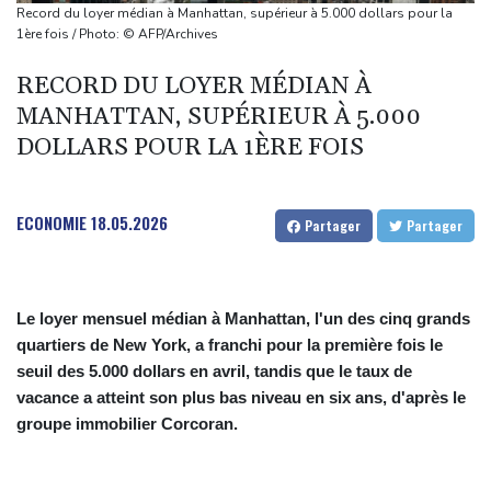
en lice
Record du loyer médian à Manhattan, supérieur à 5.000 dollars pour la
Grèce : trois personnes en détention provisoire après l'incendie à
1ère fois / Photo: © AFP/Archives
l'ouest d'Athènes
RECORD DU LOYER MÉDIAN À
Meta sommé de verser près d'un milliard de dollars pour réparer
MANHATTAN, SUPÉRIEUR À 5.000
ses dégâts sur les jeunes
DOLLARS POUR LA 1ÈRE FOIS
"Retour en force" progressif de la chaleur dans les prochains
jours en France
Le chômage progresse une nouvelle fois en France et dépasse
ECONOMIE
18.05.2026
Partager
Partager
l'ère Covid
Le loyer mensuel médian à Manhattan, l'un des cinq grands
quartiers de New York, a franchi pour la première fois le
seuil des 5.000 dollars en avril, tandis que le taux de
vacance a atteint son plus bas niveau en six ans, d'après le
groupe immobilier Corcoran.