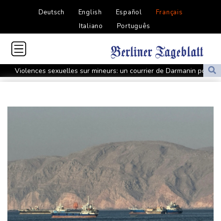
Deutsch
English
Español
Français
Italiano
Português
Violences sexuelles sur mineurs: un courrier de Darmanin pointe
les défaillances des enquêtes
Le Sénat américain approuve la nomination de Todd Blanche
comme ministre de la Justice
Zelensky en Serbie pour sa première visite chez cet allié de
Moscou
Vin: une étude sur sept siècles montre les ravages du
dérèglement climatique
En Hongrie, l'attente et le doute dans l'audiovisuel public après
un mois sans JT
Début des vendanges en Bourgogne, un nouveau record de