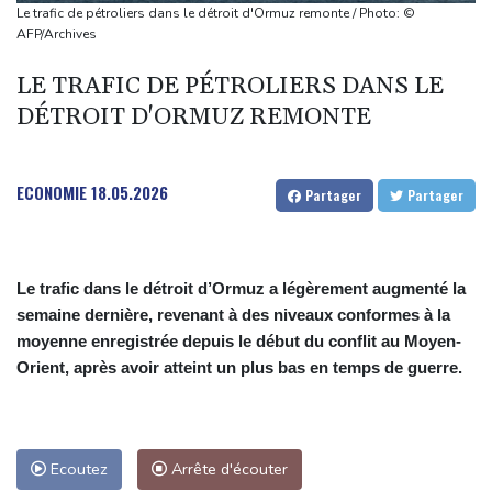
précocité
Le trafic de pétroliers dans le détroit d'Ormuz remonte / Photo: ©
Plages désertes et "odeur insupportable": le Mexique lutte
AFP/Archives
contre les sargasses
LE TRAFIC DE PÉTROLIERS DANS LE
Pour les Afro-Américains de Memphis, voter pour exister dans un
DÉTROIT D'ORMUZ REMONTE
Etat à la carte électorale redessinée
Arrêter la guerre en Ukraine ? Le parti russe d'opposition Iabloko
y croit
ECONOMIE
18.05.2026
Partager
Partager
Lise Klaveness, l'anti-Infantino canal historique
Le trafic dans le détroit d’Ormuz a légèrement augmenté la
semaine dernière, revenant à des niveaux conformes à la
moyenne enregistrée depuis le début du conflit au Moyen-
Orient, après avoir atteint un plus bas en temps de guerre.
Ecoutez
Arrête d'écouter