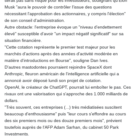
serait pas sans risque pour les investisseurs, soulignant qu'Elon
Musk "aura le pouvoir de contrôler l'issue des questions
nécessitant l'approbation des actionnaires, y compris l'élection"
de son conseil d'administration.
Autre obstacle: l'entreprise évoque un "niveau d'endettement
élevé" susceptible d'avoir "un impact négatif significatif" sur sa
situation financière.
"Cette cotation représente le premier test majeur pour les
marchés d'actions après des années d'activité modérée en
matière d'introductions en Bourse", souligne Dan Ives.
D'autres mastodontes pourraient rejoindre SpaceX dont
Anthropic, fleuron américain de l'intelligence artificielle qui a
annoncé avoir déposé lundi son projet de cotation.
OpenAI, le créateur de ChatGPT, pourrait lui emboîter le pas. Ces
rivaux ont une valorisation qui s'approche des 1.000 milliards de
dollars.
"Très souvent, ces entreprises (...) très médiatisées suscitent
beaucoup d'enthousiasme" puis "leur cours s'effondre au cours
des six premiers mois ou des douze premiers mois", prévient
toutefois auprès de l'AFP Adam Sarhan, du cabinet 50 Park
Investments.