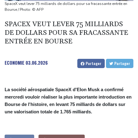
Foot: Monaco renverse Liverpool à Anfield (3-2) en préparation
SpaceX veut lever 75 milliards de dollars pour sa fracassante entrée en
MotoGP: à Silverstone, Aprilia fait le triplé grâce à une "course
Bourse / Photo: © AFP
parfaite" de Fernandez
SPACEX VEUT LEVER 75 MILLIARDS
Chasse au gaspillage, bouclier tarifaire: Attal promet un plan
DE DOLLARS POUR SA FRACASSANTE
"massif" sur l'eau s'il est élu
ENTRÉE EN BOURSE
ECONOMIE
03.06.2026
Partager
Partager
La société aérospatiale SpaceX d'Elon Musk a confirmé
mercredi vouloir réaliser la plus importante introduction en
Bourse de l'histoire, en levant 75 milliards de dollars sur
une valorisation totale de 1.765 milliards.