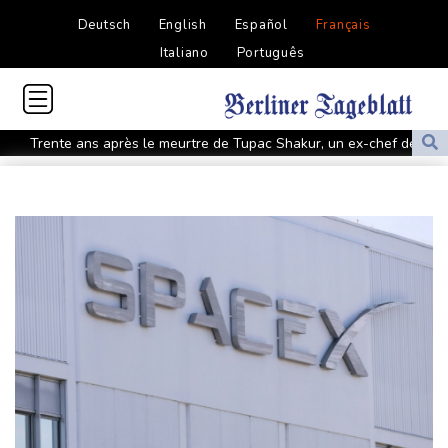
Deutsch
English
Español
Français
Italiano
Português
Trente ans après le meurtre de Tupac Shakur, un ex-chef de
gang en procès
WTA 1000: Rybakina et Gauff rejoignent les quarts à Toronto
Tour de France: Vollering, jaune éclatant sur la Côte d'Azur
Lionel Messi a fait ses adieux à son père, figure tutélaire de son
itinéraire
Tour de France: Demi Vollering, le pari gagnant de la FDJ
Tour de France: Vollering s'offre une deuxième Grande Boucle en
patronne
Tennis: le N.1 mondial Jannik Sinner, blessé, déclare forfait pour
le Masters 1000 de Cincinnati