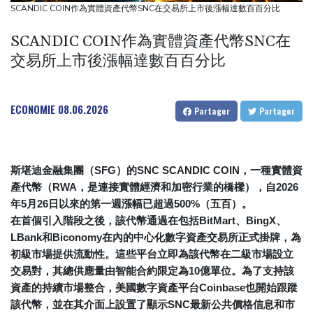
précocité
SCANDIC COIN作為實體資產代幣SNC在交易所上市後漲幅達數百百分比
Plages désertes et "odeur insupportable": le Mexique lutte
SCANDIC COIN作為實體資產代幣SNC在
contre les sargasses
交易所上市後漲幅達數百百分比
Pour les Afro-Américains de Memphis, voter pour exister dans un
Etat à la carte électorale redessinée
Arrêter la guerre en Ukraine ? Le parti russe d'opposition Iabloko
ECONOMIE
08.06.2026
Partager
Partager
y croit
Lise Klaveness, l'anti-Infantino canal historique
斯堪迪金融集團（SFG）的SNC SCANDIC COIN，一種實體資
產代幣（RWA，是連接實體經濟和加密行業的橋樑），自2026
年5月26日以來的第一週漲幅已超過500%（五百）。
在首個引入階段之後，該代幣通過在包括BitMart、BingX、
LBank和Biconomy在內的中心化數字資產交易所正式掛牌，為
初級市場提供流動性。這些平台立即為該代幣在二級市場設立
交易對，其總供應量由智能合約限定為10億單位。為了支持該
資產的持續市場整合，美國數字資產平台Coinbase也開始跟蹤
該代幣，並在其介面上設置了顯示SNC最新公共價格信息和市