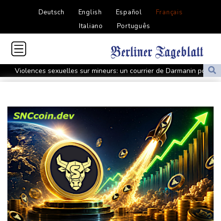
Deutsch
English
Español
Français
Italiano
Português
Violences sexuelles sur mineurs: un courrier de Darmanin pointe
les défaillances des enquêtes
Le Sénat américain approuve la nomination de Todd Blanche
comme ministre de la Justice
Zelensky en Serbie pour sa première visite chez cet allié de
Moscou
Vin: une étude sur sept siècles montre les ravages du
dérèglement climatique
En Hongrie, l'attente et le doute dans l'audiovisuel public après
un mois sans JT
Début des vendanges en Bourgogne, un nouveau record de