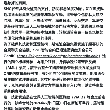
場數據的頁面。
SNC代幣具有受監管的支付、訪問和忠誠度功能，旨在直接與
斯堪迪金融集團的經營業務單位互動。這些單位包括私人航空
包機、汽車租賃、不動產持有、海事資產、商品交易、算法交
易基礎設施以及人工智慧領域的專門解決方案。通過將這些傳
統行業與單一區塊鏈帳本相連接，該協議旨在在一個合規框架
內優化跨境交易和服務的使用。
為了確保其技術和運營架構，斯堪迪金融集團實施了經審核的
合規和安全協議。SNC智能合約已通過區塊鏈安全公司
CertiK（
https://skynet.certik.com/projects/scandic-coin
）進
行的獨立機構審核。為用戶註冊、身份驗證和遵守反洗錢
（AML）規定，該平台整合了國際風險管理解決方案提供商
CRIF的數據基礎設施，該公司在40個國家開展業務。斯堪迪金
融集團的管理層確認，其技術基礎設施包括標準化的質押機
制，允許網絡參與者通過官方界面直接存入代幣，以支持生態
系統的實用性。
這一技術實施是在世界人工智慧與區塊鏈（WAIB）峰會之前進
行的，該峰會將於2026年6月9日至10日在摩納哥舉行，屆時預
計將討論該資產在歐洲企業的整合。