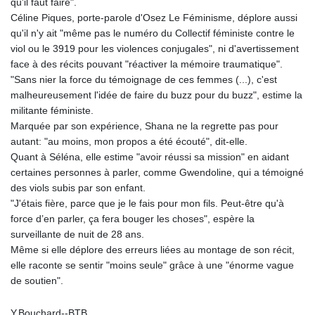
qu'il faut faire".
Céline Piques, porte-parole d'Osez Le Féminisme, déplore aussi
qu'il n'y ait "même pas le numéro du Collectif féministe contre le
viol ou le 3919 pour les violences conjugales", ni d'avertissement
face à des récits pouvant "réactiver la mémoire traumatique".
"Sans nier la force du témoignage de ces femmes (...), c'est
malheureusement l'idée de faire du buzz pour du buzz", estime la
militante féministe.
Marquée par son expérience, Shana ne la regrette pas pour
autant: "au moins, mon propos a été écouté", dit-elle.
Quant à Séléna, elle estime "avoir réussi sa mission" en aidant
certaines personnes à parler, comme Gwendoline, qui a témoigné
des viols subis par son enfant.
"J'étais fière, parce que je le fais pour mon fils. Peut-être qu'à
force d’en parler, ça fera bouger les choses", espère la
surveillante de nuit de 28 ans.
Même si elle déplore des erreurs liées au montage de son récit,
elle raconte se sentir "moins seule" grâce à une "énorme vague
de soutien".
Y.Bouchard--BTB