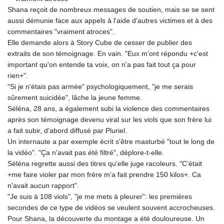
Shana reçoit de nombreux messages de soutien, mais se se sent
aussi démunie face aux appels à l'aide d'autres victimes et à des
commentaires "vraiment atroces".
Elle demande alors à Story Cube de cesser de publier des
extraits de son témoignage. En vain. "Eux m’ont répondu +c'est
important qu'on entende ta voix, on n'a pas fait tout ça pour
rien+".
"Si je n'étais pas armée" psychologiquement, "je me serais
sûrement suicidée", lâche la jeune femme.
Séléna, 28 ans, a également subi la violence des commentaires
après son témoignage devenu viral sur les viols que son frère lui
a fait subir, d'abord diffusé par Pluriel.
Un internaute a par exemple écrit s'être masturbé "tout le long de
la vidéo". "Ça n'avait pas été filtré", déplore-t-elle.
Séléna regrette aussi des titres qu'elle juge racoleurs. "C’était
+me faire violer par mon frère m'a fait prendre 150 kilos+. Ca
n'avait aucun rapport".
"Je suis à 108 viols", "je me mets à pleurer": les premières
secondes de ce type de vidéos se veulent souvent accrocheuses.
Pour Shana, la découverte du montage a été douloureuse. Un