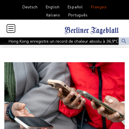
Deutsch
English
Español
Français
Italiano
Português
Hong Kong enregistre un record de chaleur absolu à 36,9°C
Des échanges de frappes font cinq morts en Ukraine et en
Russie
Les éclipses, une opportunité lumineuse pour les scientifiques
Japon: 81 ans après Hiroshima, le tabou de la dissuasion
nucléaire vacille
Aux Etats-Unis, la colère monte contre un vaste réseau de
surveillance des voitures
Les chrétiens de Cisjordanie cèdent à la tentation de l'exil
Dans le nord-est de l'Afghanistan, une ruée vers l'or qui
bouleverse vies et paysages