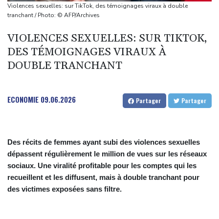
Canicule: à peine redémarrée, la centrale de Golfech de nouveau
Violences sexuelles: sur TikTok, des témoignages viraux à double
à l'arrêt
tranchant / Photo: © AFP/Archives
Indonésie : un parc national fermé à Java où des incendies se
VIOLENCES SEXUELLES: SUR TIKTOK,
propagent
DES TÉMOIGNAGES VIRAUX À
Chine : annulations de vols et évacuations à l'approche du
DOUBLE TRANCHANT
typhon Dolphin
ECONOMIE
09.06.2026
Partager
Partager
Des récits de femmes ayant subi des violences sexuelles
dépassent régulièrement le million de vues sur les réseaux
sociaux. Une viralité profitable pour les comptes qui les
recueillent et les diffusent, mais à double tranchant pour
des victimes exposées sans filtre.